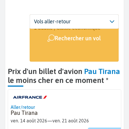
Départ
Dates
Voyageurs | Classe
Vols aller-retour
Pau (PUF)
14 août - 21 août
1 adulte | Classe économique
Rechercher un vol
Arrivée
Tirana (TIA)
Prix d'un billet d'avion
Pau Tirana
le moins cher en ce moment *
Aller/retour
Pau Tirana
—
ven. 14 août 2026
ven. 21 août 2026