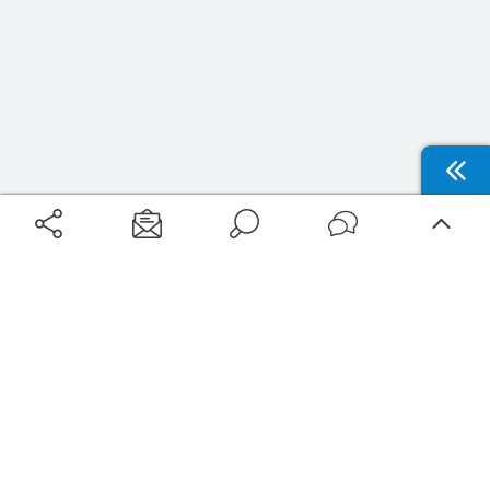
Aéroports
Voyages
Aéroports Voyages est la première plateforme de recherche de services liés au
voyage en avion. Nous vous proposons toutes les destinations, les
programmes de vols et les services disponibles pour votre aéroport : billets
d'avion, locations de voitures, hôtels... Laissez-vous inspirer et profitez d’une
expérience de voyage unique au meilleur prix !