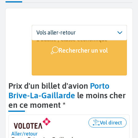
Départ
Dates
Voyageurs | Classe
Vols aller-retour
Porto (OPO)
13 sept. - 20 sept.
1 adulte | Classe économique
Rechercher un vol
Arrivée
Brive-La-Gaillarde (BVE)
Prix d'un billet d'avion
Porto
Brive-La-Gaillarde
le moins cher
en ce moment *
Vol direct
Aller/retour