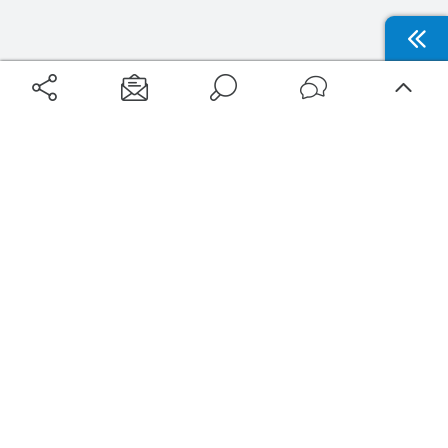
Aéroports
Voyages
Aéroports Voyages est la première plateforme de recherche de services liés au
voyage en avion. Nous vous proposons toutes les destinations, les
programmes de vols et les services disponibles pour votre aéroport : billets
d'avion, locations de voitures, hôtels... Laissez-vous inspirer et profitez d’une
expérience de voyage unique au meilleur prix !
Sur Aéroports Voyages