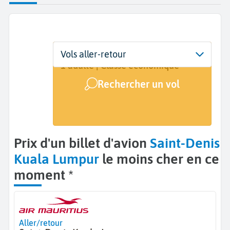
Départ
Dates
Voyageurs | Classe
Vols aller-retour
Saint-Denis (RUN)
Dates de votre voyage
1 adulte | Classe économique
Rechercher un vol
Arrivée
Kuala Lumpur (KUL)
Prix d'un billet d'avion
Saint-Denis
Kuala Lumpur
le moins cher en ce
moment *
Aller/retour