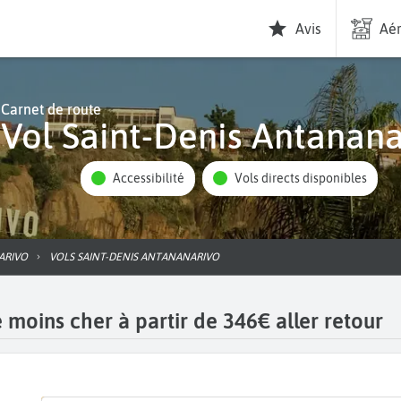
Avis
Aér
Carnet de route
Vol Saint-Denis Antanan
Accessibilité
Vols directs disponibles
ARIVO
VOLS SAINT-DENIS ANTANANARIVO
 moins cher à partir de 346€ aller retour