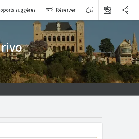
oports suggérés
Réserver
arivo