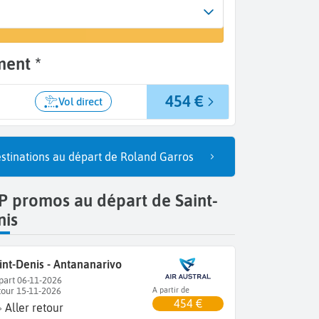
rivée
n vol
ntananarivo (TNR)
ment *
454 €
Vol direct
stinations au départ de Roland Garros
 promos au départ de Saint-
nis
int-Denis - Antananarivo
part 06-11-2026
tour 15-11-2026
A partir de
454 €
Aller retour