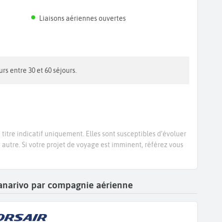
Liaisons aériennes ouvertes
urs entre 30 et 60 séjours.
titre indicatif uniquement. Elles sont susceptibles d’évoluer
e autre. Si votre projet de voyage est imminent, référez vous
ananarivo par compagnie aérienne