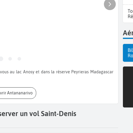
To
Ré
Aér
Bi
Ro
uvrir Antananarivo
server un vol Saint-Denis