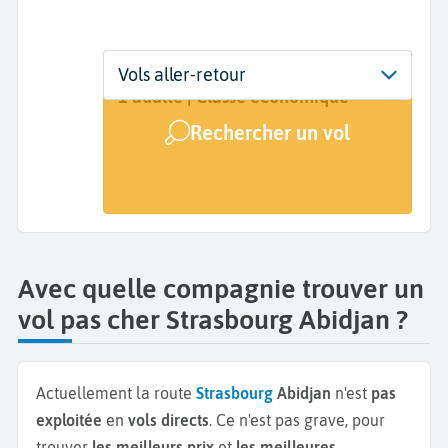
Départ
Dates
Voyageurs | Classe
Vols aller-retour
Strasbourg (SXB)
Dates de votre voyage
1 adulte | Classe économique
Rechercher un vol
Arrivée
Abidjan (ABJ)
Avec quelle compagnie trouver un
vol pas cher Strasbourg Abidjan ?
Actuellement la route
Strasbourg
Abidjan
n'est
pas
exploitée
en
vols directs
. Ce n'est pas grave, pour
trouver
les meilleurs prix
et
les meilleures