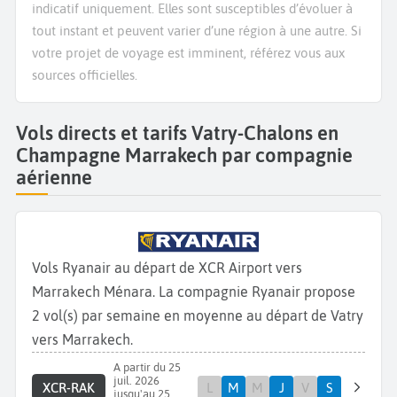
indicatif uniquement. Elles sont susceptibles d’évoluer à
tout instant et peuvent varier d’une région à une autre. Si
votre projet de voyage est imminent, référez vous aux
sources officielles.
Vols directs et tarifs Vatry-Chalons en
Champagne Marrakech par compagnie
aérienne
Vols Ryanair au départ de XCR Airport vers
Marrakech Ménara. La compagnie Ryanair propose
2 vol(s) par semaine en moyenne au départ de Vatry
vers Marrakech.
A partir du 25
juil. 2026
XCR-RAK
L
M
M
J
V
S
jusqu'au 25