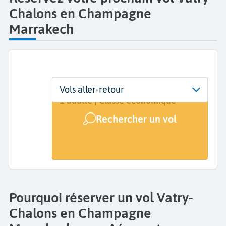
Chalons en Champagne
Marrakech
Départ
Dates
Voyageurs | Classe
Vols aller-retour
Vatry (XCR)
Dates de votre voyage
1 adulte | Classe économique
Rechercher un vol
Arrivée
Marrakech (RAK)
Pourquoi réserver un vol Vatry-
Chalons en Champagne