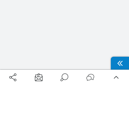
Aéroports
Voyages
Aéroports Voyages est la première plateforme de recherche de services liés au
voyage en avion. Nous vous proposons toutes les destinations, les