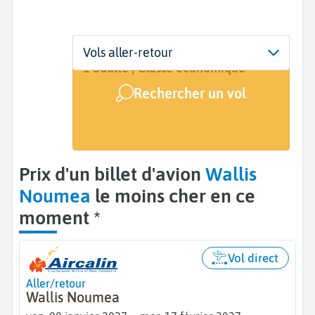
Départ
Dates
Voyageurs | Classe
Vols aller-retour
Wallis (WLS)
8 janv. - 17 févr.
1 adulte | Classe économique
Rechercher un vol
Arrivée
Noumea (NOU)
Prix d'un billet d'avion
Wallis
Noumea
le moins cher en ce
moment *
Vol direct
Aller/retour
Wallis Noumea