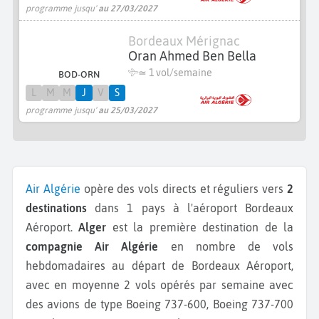
programme jusqu'
au 27/03/2027
Bordeaux Mérignac
Oran Ahmed Ben Bella
≃ 1 vol/semaine
BOD-ORN
L
M
M
J
V
S
programme jusqu'
au 25/03/2027
Air Algérie
opère des vols directs et réguliers vers
2
destinations
dans 1 pays à l'aéroport Bordeaux
Aéroport.
Alger
est la première destination de la
compagnie Air Algérie
en nombre de vols
hebdomadaires au départ de Bordeaux Aéroport,
avec en moyenne 2 vols opérés par semaine avec
des avions de type Boeing 737-600, Boeing 737-700