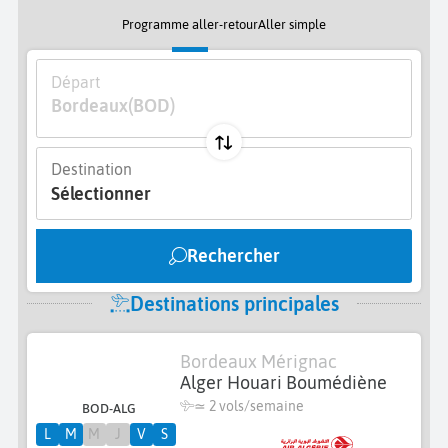
Programme aller-retour
Aller simple
Départ
Bordeaux
(BOD)
Destination
Sélectionner
Rechercher
Destinations principales
Bordeaux Mérignac
Alger Houari Boumédiène
≃
2 vols/semaine
BOD-ALG
L
M
M
J
V
S