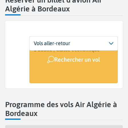
Algérie à Bordeaux
Départ
Dates
Voyageurs | Classe
Vols aller-retour
Bordeaux Mérignac (BOD)
Dates de votre voyage
1 adulte | Classe économique
Rechercher un vol
Arrivée
A...
Programme des vols Air Algérie à
Bordeaux