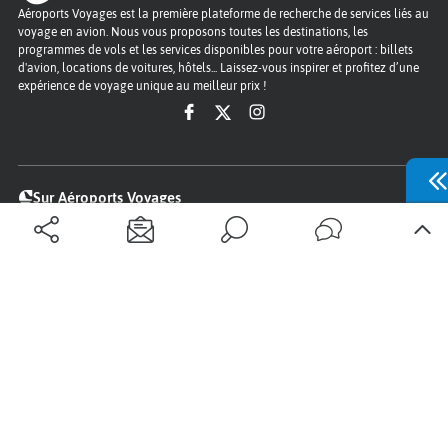
Aéroports Voyages est la première plateforme de recherche de services liés au
voyage en avion. Nous vous proposons toutes les destinations, les
programmes de vols et les services disponibles pour votre aéroport : billets
d'avion, locations de voitures, hôtels... Laissez-vous inspirer et profitez d’une
expérience de voyage unique au meilleur prix !
Sur Aéroports Voyages
Aéroports-Voyages ©2026
tous droits réservés
Aéroports
Conditions générales
Politique de confidentialité
Questions - Réponses
Plan du site
Qui sommes nous ?
Contact
Infos