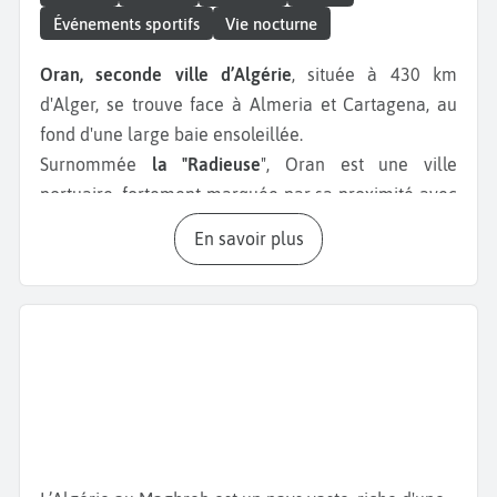
Événements sportifs
Vie nocturne
Oran, seconde ville d’Algérie
, située à 430 km
d'Alger, se trouve face à Almeria et Cartagena, au
fond d'une large baie ensoleillée.
Surnommée
la "Radieuse
", Oran est une ville
portuaire, fortement marquée par sa proximité avec
l'Espagne et réputée pour ses plages de sable. Les
En savoir plus
plus réputées sont par exemple les
plages de Cap
Falcon
, les
Andalouses
et Coralès. Vous pouvez aussi
profiter du calme des plages dans de petites criques
près du village de Kristel situé à 20 km d’Oran.
Comme monument à ne pas manquer, il y a le
Fort
de Santa Cruz
, situé sur une colline d’où vous avez
une vue imprenable sur Oran. Nous vous conseillons
ème
aussi la
Mosquée Hassan Pacha
, datant du 18