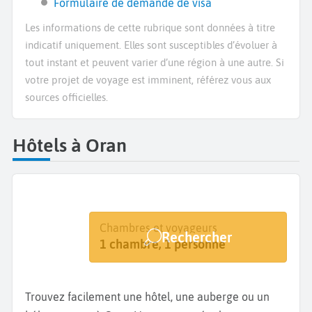
Formulaire de demande de visa
Les informations de cette rubrique sont données à titre
indicatif uniquement. Elles sont susceptibles d’évoluer à
tout instant et peuvent varier d’une région à une autre. Si
votre projet de voyage est imminent, référez vous aux
sources officielles.
Hôtels à Oran
Destination
Dates
Chambres et voyageurs
Rechercher
Oran
Dates de votre séjour
1 chambre, 1 personne
Trouvez facilement une hôtel, une auberge ou un