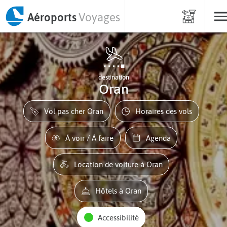
Aéroports
Voyages
destination
Oran
Vol pas cher Oran
Horaires des vols
À voir / À faire
Agenda
Location de voiture à Oran
Hôtels à Oran
Accessibilité