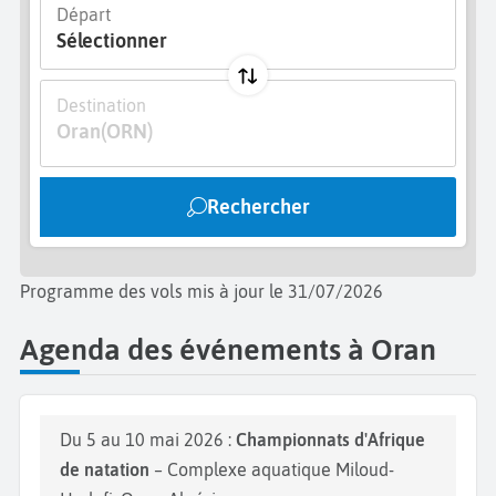
Départ
Votre
voyage à Oran
sera l'un de vos plus beaux
Sélectionner
souvenirs de vos
vacances au Maghreb.
Destination
Oran
(ORN)
Rechercher
Programme des vols mis à jour le 31/07/2026
Agenda des événements à Oran
Du 5 au 10 mai 2026 :
Championnats d'Afrique
de natation
– Complexe aquatique Miloud-