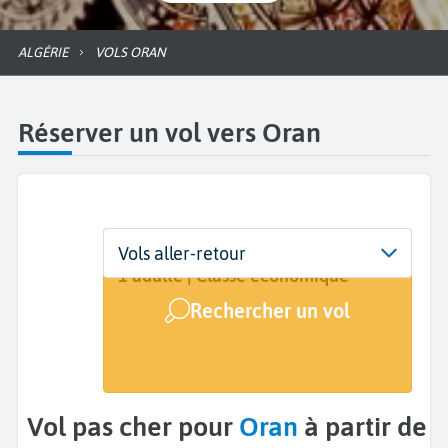
ALGÉRIE
VOLS ORAN
Réserver un vol vers Oran
Départ
Dates
Voyageurs | Classe
Vols aller-retour
De...
Dates de votre voyage
1 adulte | Classe économique
Rechercher un vol
Arrivée
Oran (ORN)
Vol pas cher pour
Oran
à partir de