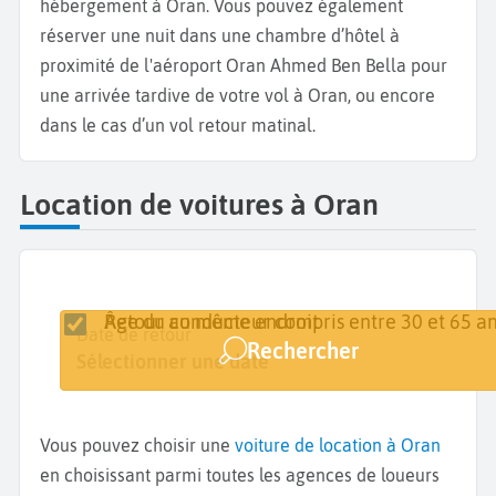
hébergement à Oran. Vous pouvez également
réserver une nuit dans une chambre d’hôtel à
proximité de l'aéroport Oran Ahmed Ben Bella pour
une arrivée tardive de votre vol à Oran, ou encore
dans le cas d’un vol retour matinal.
Location de voitures à Oran
Retour au même endroit
Âge du conducteur compris entre 30 et 65 an
Lieu de retrait
Date de retrait
Date de retour
Rechercher
Oran
Sélectionner une date
Sélectionner une date
Vous pouvez choisir une
voiture de location à Oran
en choisissant parmi toutes les agences de loueurs