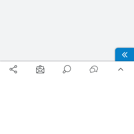
Aéroports
Voyages
Aéroports Voyages est la première plateforme de recherche de services liés au
voyage en avion. Nous vous proposons toutes les destinations, les
programmes de vols et les services disponibles pour votre aéroport : billets
d'avion, locations de voitures, hôtels... Laissez-vous inspirer et profitez d’une