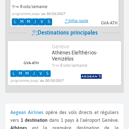
≃
8 vols/semaine
programme jusqu'
au 30/10/2027
Infos route
L
M
M
J
V
S
GVA-ATH
Destinations principales
Genève
Athènes Elefthérios-
Venizélos
GVA-ATH
≃
8 vols/semaine
L
M
M
J
V
S
programme jusqu'
au 30/10/2027
Aegean Airlines
opère des vols directs et réguliers
vers
1 destination
dans 1 pays à l'aéroport Genève.
Athènes
est la première destination de la