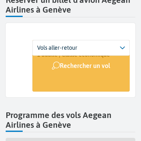
Airlines à Genève
Départ
Dates
Voyageurs | Classe
Vols aller-retour
Genève (GVA)
Dates de votre voyage
1 adulte | Classe économique
Rechercher un vol
Arrivée
A...
Programme des vols Aegean
Airlines à Genève