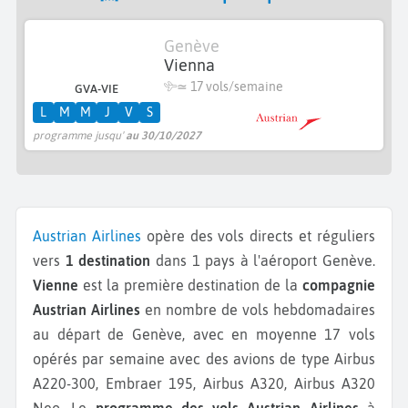
Genève
Vienna
≃
17 vols/semaine
GVA-VIE
L
M
M
J
V
S
programme jusqu'
au 30/10/2027
Austrian Airlines
opère des vols directs et réguliers
vers
1 destination
dans 1 pays à l'aéroport Genève.
Vienne
est la première destination de la
compagnie
Austrian Airlines
en nombre de vols hebdomadaires
au départ de Genève, avec en moyenne 17 vols
opérés par semaine avec des avions de type Airbus
A220-300, Embraer 195, Airbus A320, Airbus A320
Neo.
Le
programme des vols Austrian Airlines
à