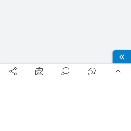
Aéroports
Voyages
Aéroports Voyages est la première plateforme de recherche de services liés au
voyage en avion. Nous vous proposons toutes les destinations, les
programmes de vols et les services disponibles pour votre aéroport : billets