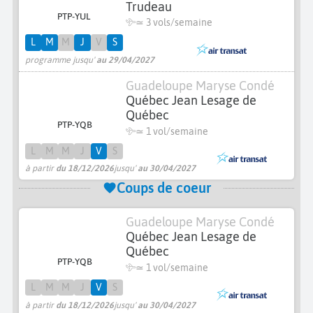
Trudeau
PTP-YUL
≃
3 vols/semaine
L
M
M
J
V
S
programme jusqu'
au 29/04/2027
Guadeloupe Maryse Condé
Québec Jean Lesage de
Québec
PTP-YQB
≃ 1 vol/semaine
L
M
M
J
V
S
à partir
du 18/12/2026
jusqu'
au 30/04/2027
Coups de coeur
Guadeloupe Maryse Condé
Québec Jean Lesage de
Québec
PTP-YQB
≃ 1 vol/semaine
L
M
M
J
V
S
à partir
du 18/12/2026
jusqu'
au 30/04/2027