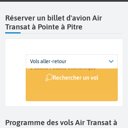
Réserver un billet d'avion Air
Transat à Pointe à Pitre
Départ
Dates
Voyageurs | Classe
Vols aller-retour
Guadeloupe Maryse Condé (PTP)
Dates de votre voyage
1 adulte | Classe économique
Rechercher un vol
Arrivée
A...
Programme des vols Air Transat à