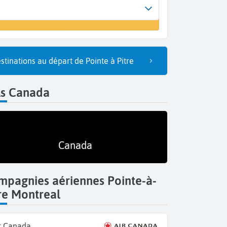
rrivée
n vol
ontreal (YMQ)
stinations au départ de Pointe à Pitre
ls Canada
Canada
mpagnies aériennes Pointe-à-
re Montreal
r Canada