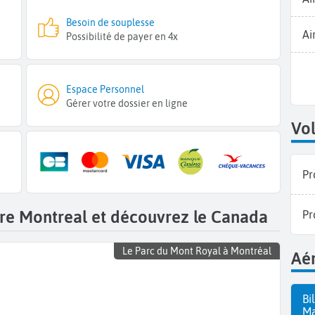
Besoin de souplesse
Ai
Possibilité de payer en 4x
Espace Personnel
Gérer votre dossier en ligne
Vol
Pr
tre Montreal et découvrez le Canada
Pr
Le Parc du Mont Royal à Montréal
Aér
Bi
Ma