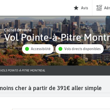
Avis
Aér
Carnet de route
Vol Pointe-à-Pitre Mont
Accessibilité
Vols directs disponibles
VOLS POINTE-À-PITRE MONTREAL
moins cher à partir de 391€ aller simple