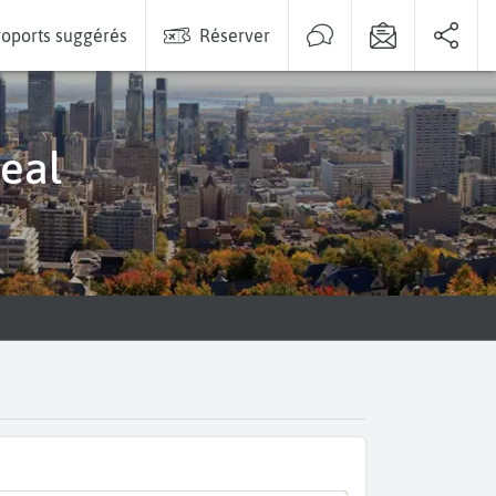
oports suggérés
Réserver
real