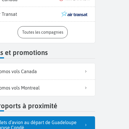
r Transat
Toutes les compagnies
s et promotions
omos vols Canada
omos vols Montreal
Les maisons color
oports à proximité
llets d’avion au départ de Guadeloupe
ryse Condé