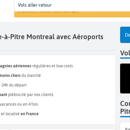
Départ
Dates
Voyageurs | Classe
A
Vols aller-retour
Rechercher u
Pointe-à-Pitre (PTP)
Dates de votre voyage
1 adulte | Classe économique
M
De
e-à-Pitre Montreal avec Aéroports
Vo
pagnies aériennes
régulières et low costs
moins chers
du marché
 -24h du départ
mant
plébiscité par nos clients
Co
vacances ou en 4 fois
Pit
et localisé
en France
Ai