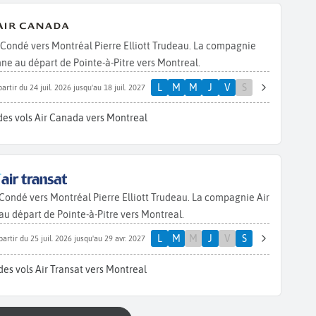
Condé vers Montréal Pierre Elliott Trudeau. La compagnie
ne au départ de Pointe-à-Pitre vers Montreal.
L
M
M
J
V
S
partir du 24 juil. 2026 jusqu'au 18 juil. 2027
des vols Air Canada vers Montreal
Condé vers Montréal Pierre Elliott Trudeau. La compagnie Air
u départ de Pointe-à-Pitre vers Montreal.
L
M
M
J
V
S
partir du 25 juil. 2026 jusqu'au 29 avr. 2027
es vols Air Transat vers Montreal