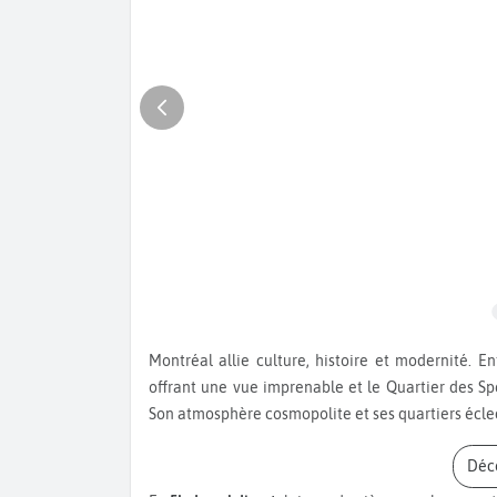
Montréal allie culture, histoire et modernité. Entre le Vieux-Montréal avec ses rues pavées, le Mont Royal
offrant une vue imprenable et le Quartier des Spec
Son atmosphère cosmopolite et ses quartiers écle
Dé