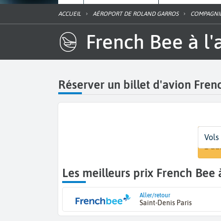
ACCUEIL
AÉROPORT DE ROLAND GARROS
COMPAGNI
French Bee à l
Réserver un billet d'avion Fre
Dépar
Dates
Voyag
Vols
La R
Date
1 ad
Les meilleurs prix French Bee
Aller/retour
Saint-Denis Paris