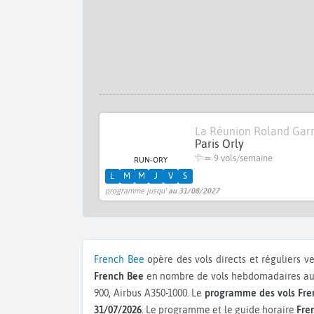
La Réunion Roland Gar
Paris Orly
≃
9 vols/semaine
RUN-ORY
L
M
M
J
V
S
programme jusqu'
au 31/08/2027
French Bee
opère des vols directs et réguliers v
French Bee
en nombre de vols hebdomadaires au d
900, Airbus A350-1000.
Le
programme des vols Fre
31/07/2026
. Le programme et le guide horaire
Fre