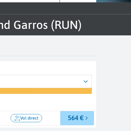
and Garros (RUN)
564 €
Vol direct