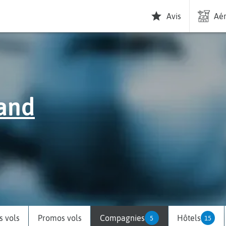
Avis
Aér
and
 vols
Promos vols
Compagnies
Hôtels
5
15