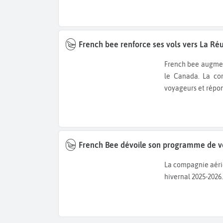
French bee renforce ses vols vers La Ré
French bee augmente son offre estivale vers La Réunion depuis la métropole et
le Canada. La co
voyageurs et répon
French Bee dévoile son programme de vo
La compagnie aér
hivernal 2025-2026.