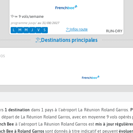
≃
9 vols/semaine
programme jusqu'
au 31/08/2027
Infos route
L
M
M
J
V
S
RUN-ORY
Destinations principales
ros
ers
1 destination
dans 1 pays à l'aéroport La Réunion Roland Garros.
P
épart de La Réunion Roland Garros, avec en moyenne 9 vols opérés p
nch Bee
à l'aéroport La Réunion Roland Garros est
mis à jour régulièr
nch Bee à Roland Garros
sont donnés à titre indicatif et peuvent
évoluer