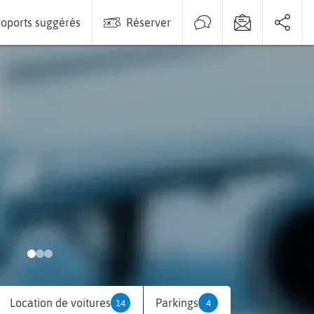
oports suggérés
Réserver
Location de voitures
Parkings
14
4