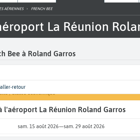
ES AÉRIENNES
FRENCH BEE
'aéroport La Réunion Rol
nch Bee à Roland Garros
t
eurs | Classe
Arrivée
 aller-retour
Rechercher un vol
éunion Roland Garros (RUN)
s de votre voyage
ulte | Classe économique
A...
 à l'aéroport La Réunion Roland Garros
sam. 15 août 2026
—
sam. 29 août 2026