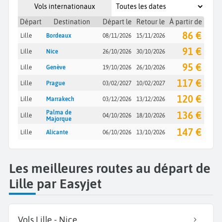
Vols internationaux
Départ
Destination
Départ le
Retour le
À partir de
86 €
Lille
Bordeaux
08/11/2026
15/11/2026
91 €
Lille
Nice
26/10/2026
30/10/2026
95 €
Lille
Genève
19/10/2026
26/10/2026
117 €
Lille
Prague
03/02/2027
10/02/2027
120 €
Lille
Marrakech
03/12/2026
13/12/2026
Palma de
136 €
Lille
04/10/2026
18/10/2026
Majorque
147 €
Lille
Alicante
06/10/2026
13/10/2026
Les meilleures routes au départ de
Lille par Easyjet
Vols Lille - Nice