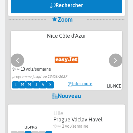
Rechercher
Zoom
Nice Côte d'Azur
≃
13 vols/semaine
programme jusqu'
au 13/06/2027
pr
Infos route
L
M
M
J
V
S
LIL-NCE
Nouveau
Lille
Prague Václav Havel
≃ 1 vol/semaine
LIL-PRG