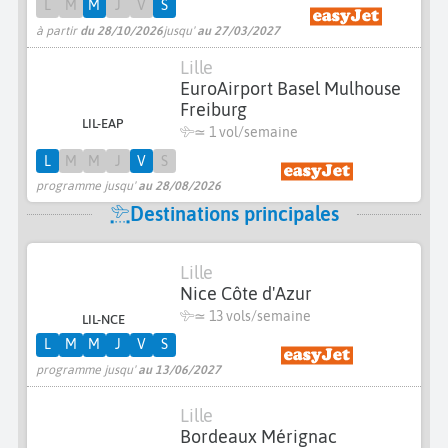
L
M
M
J
V
S
à partir
du 28/10/2026
jusqu'
au 27/03/2027
Lille
EuroAirport Basel Mulhouse
Freiburg
LIL-EAP
≃ 1 vol/semaine
L
M
M
J
V
S
programme jusqu'
au 28/08/2026
Destinations principales
Lille
Nice Côte d'Azur
≃
13 vols/semaine
LIL-NCE
L
M
M
J
V
S
programme jusqu'
au 13/06/2027
Lille
Bordeaux Mérignac