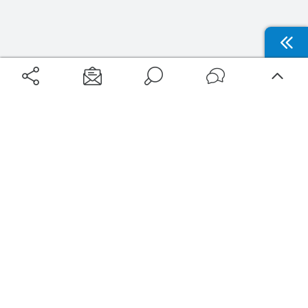
Aéroports
Voyages
Aéroports Voyages est la première plateforme de recherche de services liés au
voyage en avion. Nous vous proposons toutes les destinations, les
programmes de vols et les services disponibles pour votre aéroport : billets
d'avion, locations de voitures, hôtels... Laissez-vous inspirer et profitez d’une
expérience de voyage unique au meilleur prix !