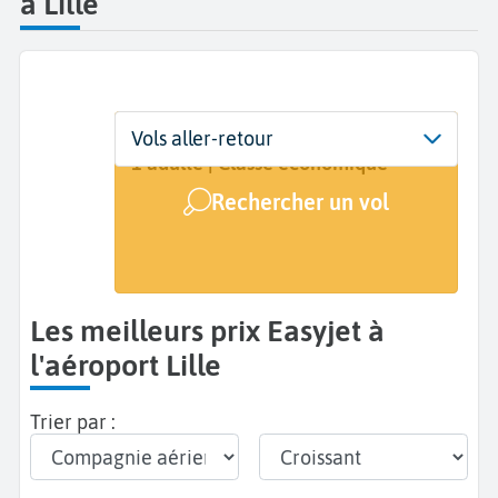
à Lille
Départ
Dates
Voyageurs | Classe
Vols aller-retour
Lille (LIL)
Dates de votre voyage
1 adulte | Classe économique
Rechercher un vol
Arrivée
A...
Les meilleurs prix Easyjet à
l'aéroport Lille
Trier par :