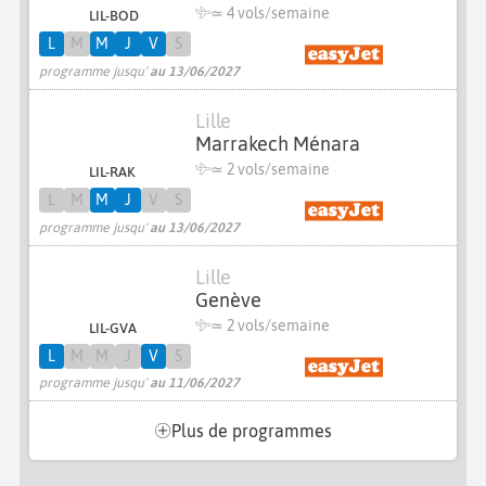
≃
4 vols/semaine
LIL-BOD
L
M
M
J
V
S
programme jusqu'
au 13/06/2027
Lille
Marrakech Ménara
≃
2 vols/semaine
LIL-RAK
L
M
M
J
V
S
programme jusqu'
au 13/06/2027
Lille
Genève
≃
2 vols/semaine
LIL-GVA
L
M
M
J
V
S
programme jusqu'
au 11/06/2027
Plus de programmes