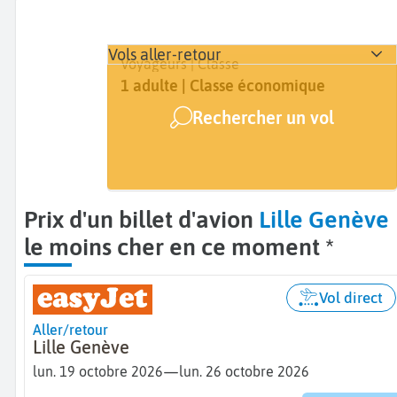
Vols aller-retour
Départ
Dates
Voyageurs | Classe
Lille (LIL)
19 oct. - 26 oct.
1 adulte | Classe économique
Rechercher un vol
Arrivée
Genève (GVA)
Prix d'un billet d'avion
Lille Genève
le moins cher en ce moment *
Vol direct
Aller/retour
Lille Genève
—
lun. 19 octobre 2026
lun. 26 octobre 2026