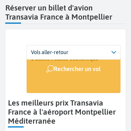
Réserver un billet d'avion
Transavia France à Montpellier
Départ
Dates
Voyageurs | Classe
Vols aller-retour
Montpellier Méditerranée (MPL)
Dates de votre voyage
1 adulte | Classe économique
Rechercher un vol
Arrivée
A...
Les meilleurs prix Transavia
France à l'aéroport Montpellier
Méditerranée