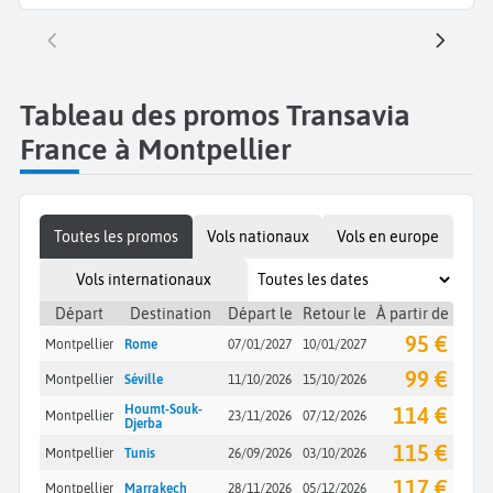
Tableau des promos Transavia
France à Montpellier
Toutes les promos
Vols nationaux
Vols en europe
Vols internationaux
Départ
Destination
Départ le
Retour le
À partir de
95 €
Montpellier
Rome
07/01/2027
10/01/2027
99 €
Montpellier
Séville
11/10/2026
15/10/2026
Houmt-Souk-
114 €
Montpellier
23/11/2026
07/12/2026
Djerba
115 €
Montpellier
Tunis
26/09/2026
03/10/2026
117 €
Montpellier
Marrakech
28/11/2026
05/12/2026