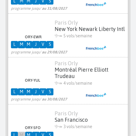
L
M
M
J
V
S
programme jusqu'
au 31/08/2027
Paris Orly
New York Newark Liberty Intl
≃
5 vols/semaine
ORY-EWR
L
M
M
J
V
S
programme jusqu'
au 29/08/2027
Paris Orly
Montréal Pierre Elliott
Trudeau
ORY-YUL
≃
4 vols/semaine
L
M
M
J
V
S
programme jusqu'
au 30/08/2027
Paris Orly
San Francisco
≃
3 vols/semaine
ORY-SFO
L
M
M
J
V
S