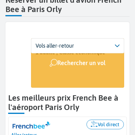
Bee à Paris Orly
Départ
Dates
Voyageurs | Classe
Vols aller-retour
Paris Orly (ORY)
Dates de votre voyage
1 adulte | Classe économique
Rechercher un vol
Arrivée
A...
Les meilleurs prix French Bee à
l'aéroport Paris Orly
Vol direct