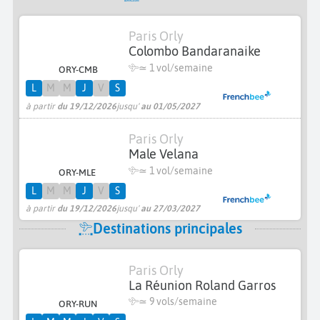
Paris Orly
Colombo Bandaranaike
≃ 1 vol/semaine
ORY-CMB
L
M
M
J
V
S
à partir
du 19/12/2026
jusqu'
au 01/05/2027
Paris Orly
Male Velana
≃ 1 vol/semaine
ORY-MLE
L
M
M
J
V
S
à partir
du 19/12/2026
jusqu'
au 27/03/2027
Destinations principales
Paris Orly
La Réunion Roland Garros
≃
9 vols/semaine
ORY-RUN