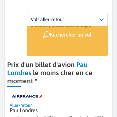
Départ
Dates
Voyageurs | Classe
Vols aller-retour
Pau (PUF)
24 sept. - 29 sept.
1 adulte | Classe économique
Rechercher un vol
Arrivée
Londres (LON)
Prix d'un billet d'avion
Pau
Londres
le moins cher en ce
moment *
Aller/retour
Pau Londres