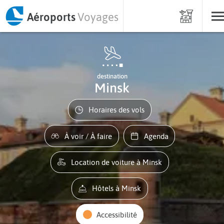
Aéroports
Voyages
destination
Minsk
Horaires des vols
À voir / À faire
Agenda
Location de voiture à Minsk
Hôtels à Minsk
Accessibilité