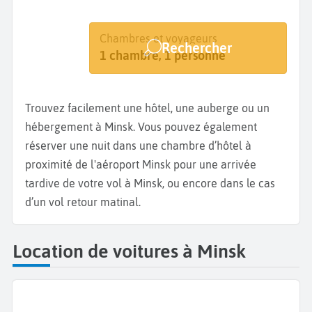
Destination
Dates
Chambres et voyageurs
Rechercher
Minsk
Dates de votre séjour
1 chambre, 1 personne
Trouvez facilement une hôtel, une auberge ou un
hébergement à Minsk. Vous pouvez également
réserver une nuit dans une chambre d’hôtel à
proximité de l'aéroport Minsk pour une arrivée
tardive de votre vol à Minsk, ou encore dans le cas
d’un vol retour matinal.
Location de voitures à Minsk