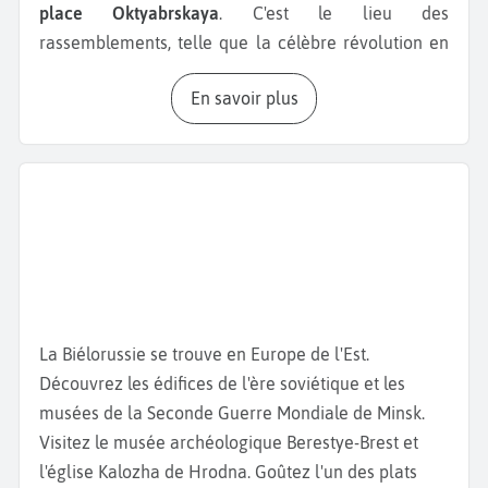
place Oktyabrskaya
. C'est le lieu des
rassemblements, telle que la célèbre révolution en
jean. Vous pourrez y admirer le
Palais de la
En savoir plus
République
au centre, la
Cathédrale Sainte-Marie
ou
encore l'Hôtel de Ville. Visitez ensuite le
musée
biélorusse de la Grande Guerre patriotique
, qui
expose des photos historiques, des diaporamas, des
chars, des avions et relate les souffrances
biélorusses pendant l'occupation allemande de la
Seconde Guerre mondiale. Changez d'ambiance en
allant au musée national de la culture et de
l’histoire de Biélorussie, qui présente une collection
La Biélorussie se trouve en Europe de l'Est.
d'objets et de monuments sur l'histoire et la culture
Découvrez les édifices de l'ère soviétique et les
locale de Minsk. Un peu plus loin se trouve
musées de la Seconde Guerre Mondiale de Minsk.
également le
musée des beaux-arts de Biélorussie
,
Visitez le musée archéologique Berestye-Brest et
qui expose des œuvres d'artistes célèbres comme
l'église Kalozha de Hrodna. Goûtez l'un des plats
les peintures de V. Volkov et de Y. Pen. Baladez-vous