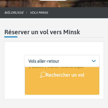
BIÉLORUSSIE
VOLS MINSK
Réserver un vol vers Minsk
Départ
Dates
Voyageurs | Classe
Vols aller-retour
De...
Dates de votre voyage
1 adulte | Classe économique
Rechercher un vol
Arrivée
Minsk (MSQ)