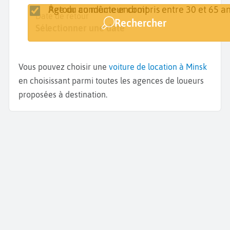
Retour au même endroit
Âge du conducteur compris entre 30 et 65 an
Lieu de retrait
Date de retrait
Date de retour
Rechercher
Minsk
Sélectionner une date
Sélectionner une date
Vous pouvez choisir une
voiture de location à Minsk
en choisissant parmi toutes les agences de loueurs
proposées à destination.