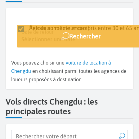
Retour au même endroit
Âge du conducteur compris entre 30 et 65 an
Lieu de retrait
Date de retrait
Date de retour
Rechercher
Chengdu
Sélectionner une date
Sélectionner une date
Vous pouvez choisir une
voiture de location à
Chengdu
en choisissant parmi toutes les agences de
loueurs proposées à destination.
Vols directs Chengdu : les
principales routes