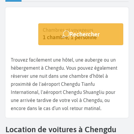
Destination
Dates
Chambres et voyageurs
Rechercher
Chengdu
Dates de votre séjour
1 chambre, 1 personne
Trouvez facilement une hôtel, une auberge ou un
hébergement à Chengdu. Vous pouvez également
réserver une nuit dans une chambre d’hôtel à
proximité de l'aéroport Chengdu Tianfu
International, l'aéroport Chengdu Shuangliu pour
une arrivée tardive de votre vol à Chengdu, ou
encore dans le cas d’un vol retour matinal.
Location de voitures à Chengdu