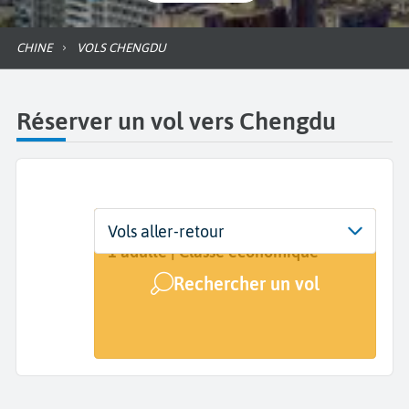
CHINE
VOLS CHENGDU
Réserver un vol vers Chengdu
Départ
Dates
Voyageurs | Classe
Vols aller-retour
De...
Dates de votre voyage
1 adulte | Classe économique
Rechercher un vol
Arrivée
Chengdu (CTU)