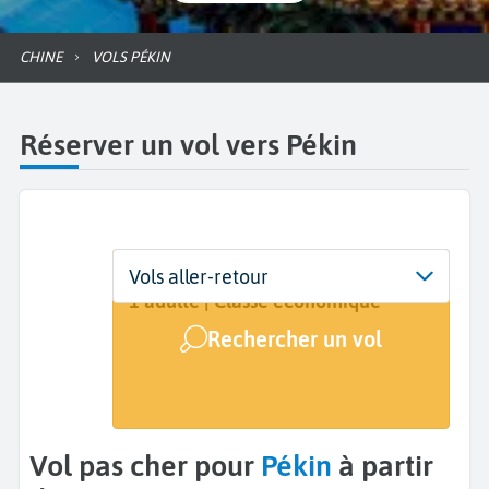
CHINE
VOLS PÉKIN
Réserver un vol vers Pékin
Départ
Dates
Voyageurs | Classe
Vols aller-retour
De...
Dates de votre voyage
1 adulte | Classe économique
Rechercher un vol
Arrivée
Pékin (PEK)
Vol pas cher pour
Pékin
à partir