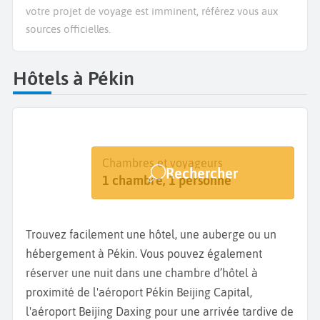
votre projet de voyage est imminent, référez vous aux
sources officielles.
Hôtels à Pékin
Destination
Dates
Chambres et voyageurs
Rechercher
Pékin
Dates de votre séjour
1 chambre, 1 personne
Trouvez facilement une hôtel, une auberge ou un
hébergement à Pékin. Vous pouvez également
réserver une nuit dans une chambre d’hôtel à
proximité de l'aéroport Pékin Beijing Capital,
l'aéroport Beijing Daxing pour une arrivée tardive de