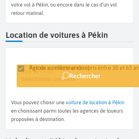
votre vol à Pékin, ou encore dans le cas d’un vol
retour matinal.
Location de voitures à Pékin
Retour au même endroit
Âge du conducteur compris entre 30 et 65 an
Lieu de retrait
Date de retrait
Date de retour
Rechercher
Pékin
Sélectionner une date
Sélectionner une date
Vous pouvez choisir une
voiture de location à Pékin
en choisissant parmi toutes les agences de loueurs
proposées à destination.