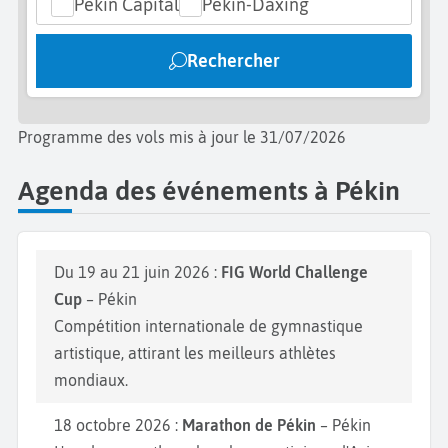
Pékin Capital
Pékin-Daxing
quelques sauterelles grillées et autres spécialités
locales. Bon
séjour à Pékin
.
Rechercher
Programme des vols mis à jour le 31/07/2026
Agenda des événements à Pékin
Du 19 au 21 juin 2026 :
FIG World Challenge
Cup
– Pékin
Compétition internationale de gymnastique
artistique, attirant les meilleurs athlètes
mondiaux.
18 octobre 2026 :
Marathon de Pékin
– Pékin