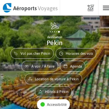
Aéroports
Voyages
destination
Pékin
Vol pas cher Pékin
Horaires des vols
À voir / À faire
Agenda
Location de voiture à Pékin
Hôtels à Pékin
Accessibilité