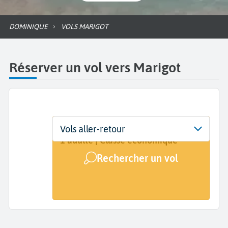
DOMINIQUE
VOLS MARIGOT
Réserver un vol vers Marigot
Départ
Dates
Voyageurs | Classe
Vols aller-retour
De...
Dates de votre voyage
1 adulte | Classe économique
Rechercher un vol
Arrivée
Marigot (DOM)