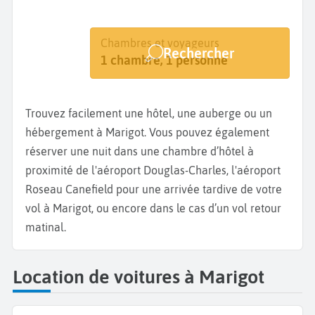
Destination
Dates
Chambres et voyageurs
Rechercher
Marigot
Dates de votre séjour
1 chambre, 1 personne
Trouvez facilement une hôtel, une auberge ou un
hébergement à Marigot. Vous pouvez également
réserver une nuit dans une chambre d’hôtel à
proximité de l'aéroport Douglas-Charles, l'aéroport
Roseau Canefield pour une arrivée tardive de votre
vol à Marigot, ou encore dans le cas d’un vol retour
matinal.
Location de voitures à Marigot