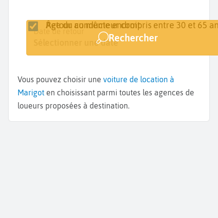
Retour au même endroit
Âge du conducteur compris entre 30 et 65 an
Lieu de retrait
Date de retrait
Date de retour
Rechercher
Marigot
Sélectionner une date
Sélectionner une date
Vous pouvez choisir une
voiture de location à
Marigot
en choisissant parmi toutes les agences de
loueurs proposées à destination.