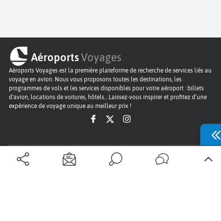
Aéroports
Voyages
Aéroports Voyages est la première plateforme de recherche de services liés au
voyage en avion. Nous vous proposons toutes les destinations, les
programmes de vols et les services disponibles pour votre aéroport : billets
d'avion, locations de voitures, hôtels... Laissez-vous inspirer et profitez d’une
expérience de voyage unique au meilleur prix !
Sur Aéroports Voyages
Aéroports-Voyages ©2026
tous droits réservés
Aéroports
Conditions générales
Politique de confidentialité