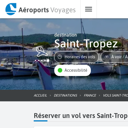
Aéroports
Voyages
destination
Saint-Tropez
Horaires des vols
À voir / 
Accessibilité
ACCUEIL
DESTINATIONS
FRANCE
VOLS SAINT-TR
Réserver un vol vers Saint-Tro