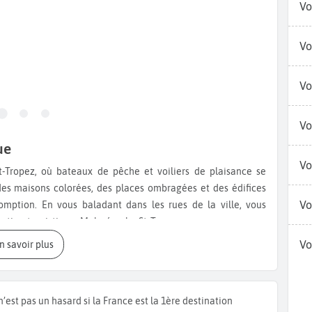
Vo
Vo
Vo
Vo
ue
Vo
 des maisons colorées, des places ombragées et des édifices
Vo
omption. En vous baladant dans les rues de la ville, vous
nation touristique. Malgré cela, St Tropez a su conserver son
Vo
En savoir plus
eurs
n’est pas un hasard si la France est la 1ère destination
ustre le passé maritime de la ville, avant son développement