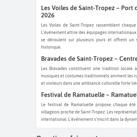
Les Voiles de Saint-Tropez – Port de Saint-Tropez – septembre/octobre
2026
Les Voiles de Saint-Tropez rassemblent chaque année des voiliers classiques et modernes dans le golfe.
L’événement attire des équipages internationaux 
se déroulent sur plusieurs jours et offrent un 
historique.
Bravades de Saint-Tropez – Centr
Les Bravades constituent une tradition locale ancienne célébrant le saint patron de la ville. Processions,
musiques et costumes traditionnels animent les r
et visiteurs dans une ambiance culturelle forte lié
Festival de Ramatuelle – Ramatuel
Le festival de Ramatuelle propose chaque été une programmation musicale et théâtrale dans un cadre
villageois proche de Saint-Tropez. Les représentati
international. L’événement s’inscrit dans la dynam