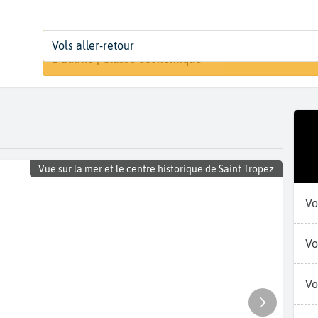
Départ
Dates
Voyageurs | Classe
Vols aller-retour
Rechercher 
De...
Dates de votre voyage
1 adulte | Classe économique
Vue sur la mer et le centre historique de Saint Tropez
Vo
Vo
Vo