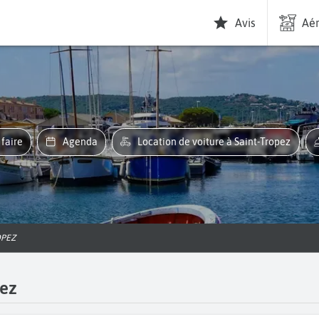
Avis
Aér
À faire
Agenda
Location de voiture à Saint-Tropez
OPEZ
pez