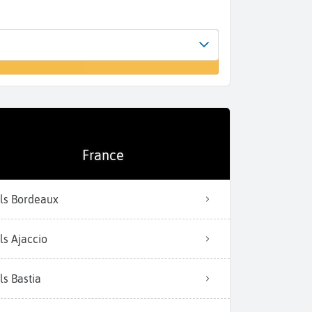
Arrivée
un vol
Saint Tropez (LTT)
France
ls Bordeaux
ls Ajaccio
ls Bastia