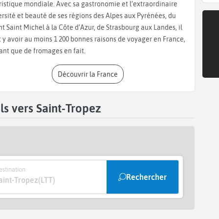
ristique mondiale. Avec sa gastronomie et l’extraordinaire
s pavés témoignent d’un mode de vie traditionnel tourné vers
ersité et beauté de ses régions des Alpes aux Pyrénées, du
offre une immersion dans l’histoire locale à quelques pas du
t Saint Michel à la Côte d’Azur, de Strasbourg aux Landes, il
t y avoir au moins 1 200 bonnes raisons de voyager en France,
toral
ant que de fromages en fait.
Découvrir la France
rythmé par des zones de sable, des sentiers et des hôtels et
z attire les visiteurs recherchant des espaces ouverts sur la
’accéder facilement à ces paysages côtiers emblématiques.
s vers Saint-Tropez
llines
s de vue sur le golfe de Saint-Tropez permettent d’observer
ur une autre facette de la ville, plus discrète et tournée vers
stination
Rechercher
aint-Tropez
(LTT)
-Tropez
erte de la région. Ils permettent d’élargir un séjour à Saint-