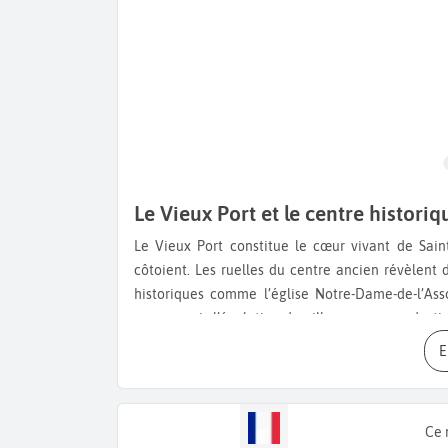
Le Vieux Port et le centre historiq
Le Vieux Port constitue le cœur vivant de Saint-Tropez, où bateaux de pêche et voiliers de plaisance se
côtoient. Les ruelles du centre ancien révèlent
historiques comme l’église Notre-Dame-de-l’Ass
pouvez voir l’évolution du village vers une desti
identité provençale.
La Ponche et le quartier des pêch
Ancien quartier des pêcheurs, La Ponche conserve une atmosphère plus intime avec ses ruelles étroites et ses
Ce 
petites plages proches du centre. Ce secteur ill