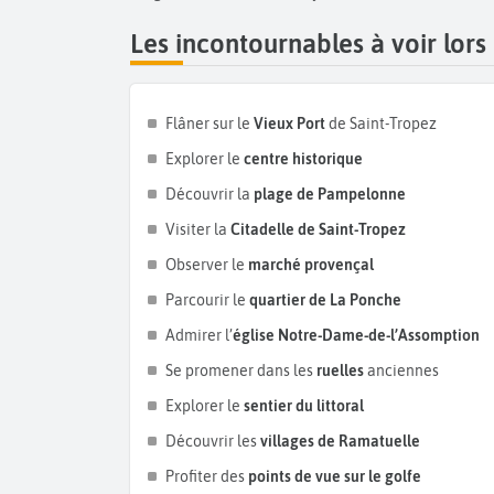
Tropez vers des paysages provençaux et des sites
Les incontournables à voir lors
Flâner sur le
Vieux Port
de Saint-Tropez
Explorer le
centre historique
Découvrir la
plage de Pampelonne
Visiter la
Citadelle de Saint-Tropez
Observer le
marché provençal
Parcourir le
quartier de La Ponche
Admirer l’
église Notre-Dame-de-l’Assomption
Se promener dans les
ruelles
anciennes
Explorer le
sentier du littoral
Découvrir les
villages de Ramatuelle
Profiter des
points de vue sur le golfe