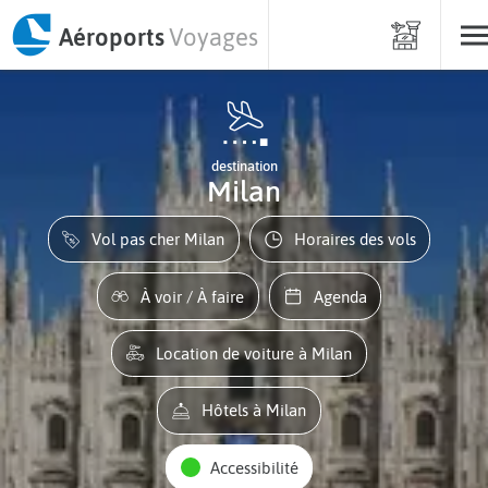
Aéroports
Voyages
destination
Milan
Vol pas cher Milan
Horaires des vols
À voir / À faire
Agenda
Location de voiture à Milan
Hôtels à Milan
Accessibilité