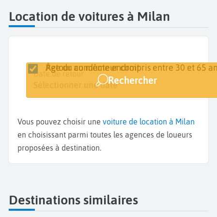
Location de voitures à Milan
Retour au même endroit
Âge du conducteur compris entre 30 et 65 an
Lieu de retrait
Date de retrait
Date de retour
Rechercher
Milan
Sélectionner une date
Sélectionner une date
Vous pouvez choisir une
voiture de location à Milan
en choisissant parmi toutes les agences de loueurs
proposées à destination.
Destinations similaires