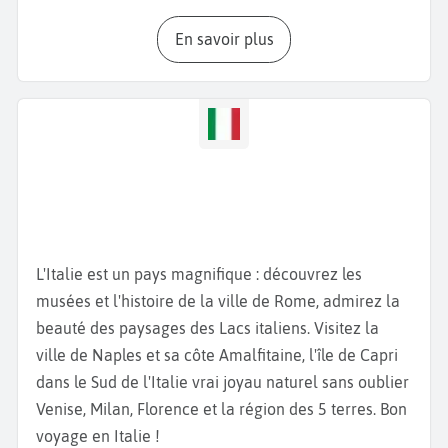
sommet de laquelle vous avez une magnifique vue
En savoir plus
la ville. L'
Eglise San-Lorenzo
, imposant édifice de
l'époque romaine, est entourée d’un beau parc, qui
abrite les restes de colonnes romaines. A proximité
de la Piazza del Duomo, vous pouvez emprunter
la
Galerie Vittorio Emanuele II
, reliant la Piazza del
Duomo à la
Piazza della Scala
, le célèbre opéra de
Milan. Cette galerie lumineuse, surnommée le salon
de Milan, regroupe les plus grandes marques de la
mode et de grands restaurants. Cet opéra,
L'Italie est un pays magnifique : découvrez les
mondialement connu, a reçu les plus grands
musées et l'histoire de la ville de Rome, admirez la
chanteurs d’opéra et cantatrices d’Italie et du
beauté des paysages des Lacs italiens. Visitez la
monde. Nous vous recommandons vivement
ville de Naples et sa côte Amalfitaine, l'île de Capri
d'assister à l'une de ces représentations. Si vous êtes
dans le Sud de l'Italie vrai joyau naturel sans oublier
amateurs d’art ou de peinture italienne, vous serez
Venise, Milan, Florence et la région des 5 terres. Bon
conquis par les collections de la
Pinacothèque
voyage en Italie !