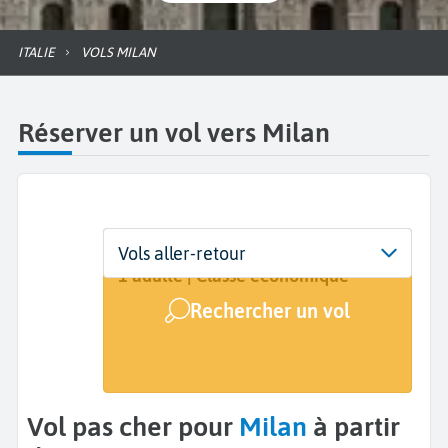
ITALIE
VOLS MILAN
Réserver un vol vers Milan
Départ
Dates
Voyageurs | Classe
Vols aller-retour
De...
Dates de votre voyage
1 adulte | Classe économique
Rechercher un vol
Arrivée
Milan (MIL)
Vol pas cher pour
Milan
à partir