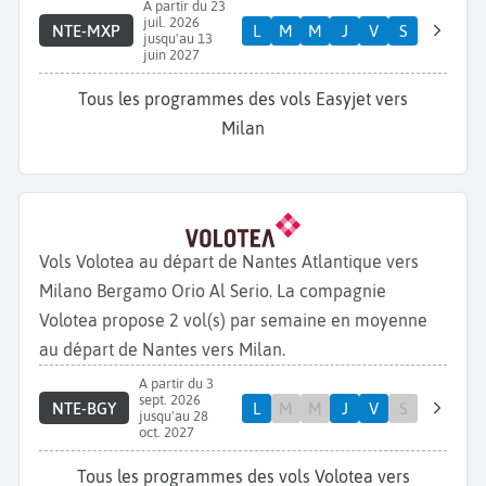
A partir du 23
juil. 2026
NTE-MXP
L
M
M
J
V
S
jusqu'au 13
juin 2027
Tous les programmes des vols Easyjet vers
Milan
Vols Volotea au départ de Nantes Atlantique vers
Milano Bergamo Orio Al Serio. La compagnie
Volotea propose 2 vol(s) par semaine en moyenne
au départ de Nantes vers Milan.
A partir du 3
sept. 2026
NTE-BGY
L
M
M
J
V
S
jusqu'au 28
oct. 2027
Tous les programmes des vols Volotea vers