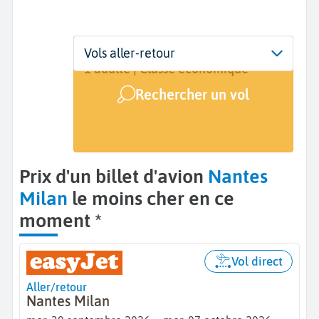
Départ
Dates
Voyageurs | Classe
Vols aller-retour
Nantes (NTE)
30 sept. - 7 oct.
1 adulte | Classe économique
Rechercher un vol
Arrivée
Milan (MIL)
Prix d'un billet d'avion
Nantes
Milan
le moins cher en ce
moment *
Vol direct
Aller/retour
Nantes Milan