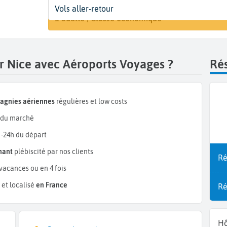
Départ
Dates
Voyageurs | Classe
Vols aller-retour
Recherche
Agadir (AGA)
Dates de votre voyage
1 adulte | Classe économique
ir Nice avec Aéroports Voyages ?
Rés
pagnies aériennes
régulières et low costs
du marché
 -24h du départ
mant
plébiscité par nos clients
Ré
vacances ou en 4 fois
et localisé
en France
Ré
Hô