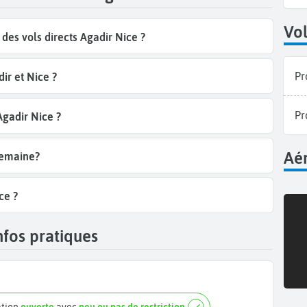
Vol
es vols directs Agadir Nice ?
Pr
ir et Nice ?
Pr
Agadir Nice ?
Aér
semaine?
ce ?
nfos pratiques