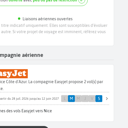
ation
ouverte
avec
peu ou pas de restriction
Liaisons aériennes ouvertes
titre indicatif uniquement. Elles sont susceptibles d’évoluer
e autre. Si votre projet de voyage est imminent, référez vous
compagnie aérienne
ice Côte d'Azur. La compagnie Easyjet propose 2 vol(s) par
e.
L
M
M
J
V
S
partir du 28 juil. 2026 jusqu'au 12 juin 2027
es des vols Easyjet vers Nice