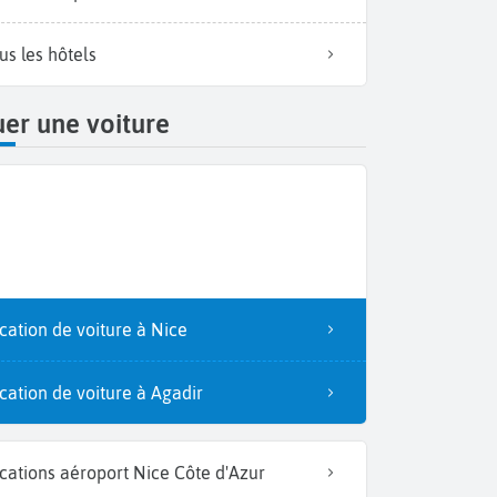
us les hôtels
er une voiture
cation de voiture à Nice
Les Chaise
cation de voiture à Agadir
cations aéroport Nice Côte d'Azur