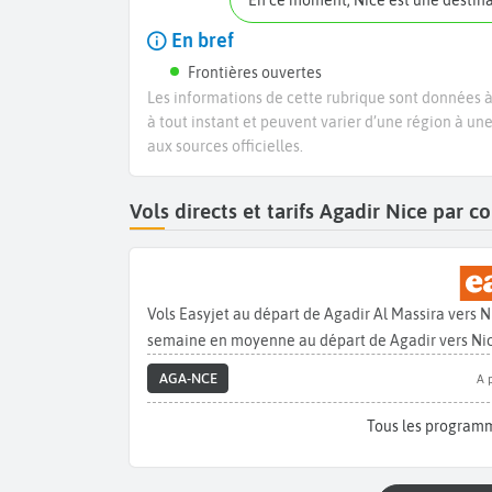
En ce moment, Nice est une destin
En bref
Frontières ouvertes
Les informations de cette rubrique sont données à 
à tout instant et peuvent varier d’une région à un
aux sources officielles.
Vols directs et tarifs Agadir Nice par 
Vols Easyjet au départ de Agadir Al Massira vers N
semaine en moyenne au départ de Agadir vers Nic
AGA-NCE
A 
Tous les programm