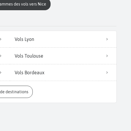
rammes des vols vers Nice
Vols Lyon
Vols Toulouse
Vols Bordeaux
s de destinations