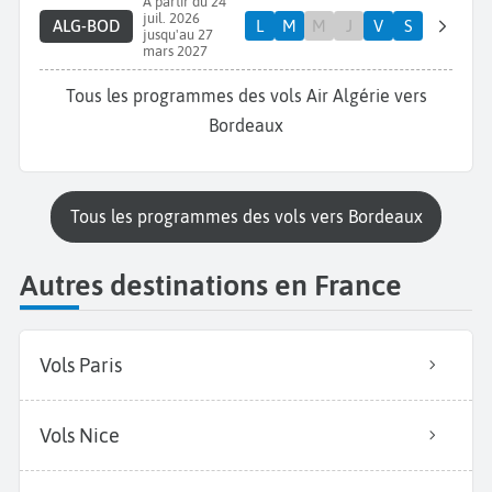
A partir du 24
juil. 2026
ALG-BOD
L
M
M
J
V
S
jusqu'au 27
mars 2027
Tous les programmes des vols Air Algérie vers
Bordeaux
Tous les programmes des vols vers Bordeaux
Autres destinations en France
Vols Paris
Vols Nice