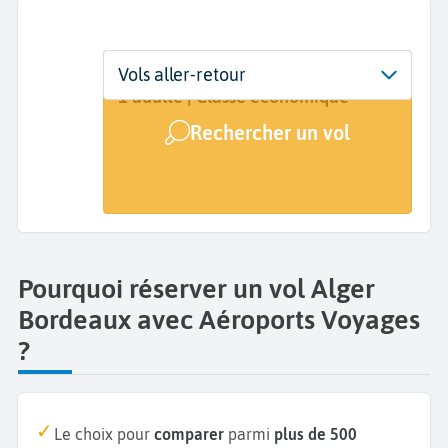
Départ
Dates
Voyageurs | Classe
Vols aller-retour
Alger (ALG)
Dates de votre voyage
1 adulte | Classe économique
Rechercher un vol
Arrivée
Bordeaux (BOD)
Pourquoi réserver un vol Alger
Bordeaux avec Aéroports Voyages
?
Le choix pour
comparer
parmi
plus de 500