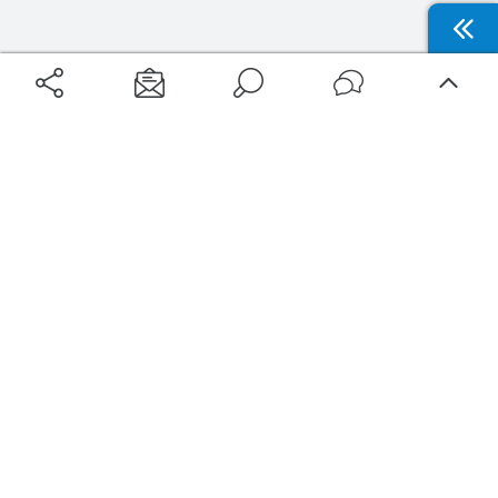
Aéroports
Voyages
Aéroports Voyages est la première plateforme de recherche de services liés au
voyage en avion. Nous vous proposons toutes les destinations, les
programmes de vols et les services disponibles pour votre aéroport : billets
d'avion, locations de voitures, hôtels... Laissez-vous inspirer et profitez d’une
expérience de voyage unique au meilleur prix !
Sur Aéroports Voyages