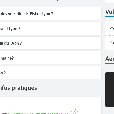
Vol
es vols directs Biskra Lyon ?
Pr
a et Lyon ?
Pr
Biskra Lyon ?
Aér
semaine?
on ?
nfos pratiques