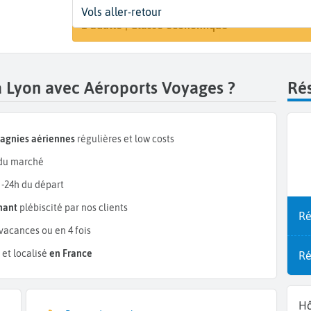
Départ
Dates
Voyageurs | Classe
Vols aller-retour
Recherch
Biskra (BSK)
Dates de votre voyage
1 adulte | Classe économique
a Lyon avec Aéroports Voyages ?
Rés
pagnies aériennes
régulières et low costs
du marché
 -24h du départ
mant
plébiscité par nos clients
Ré
vacances ou en 4 fois
et localisé
en France
Ré
Hô