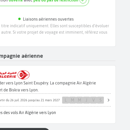
ation
ouverte
avec
peu ou pas de restriction
Liaisons aériennes ouvertes
titre indicatif uniquement. Elles sont susceptibles d’évoluer
e autre. Si votre projet de voyage est imminent, référez vous
compagnie aérienne
er vers Lyon Saint Exupéry. La compagnie Air Algérie
 de Biskra vers Lyon.
L
M
M
J
V
S
rtir du 26 juil. 2026 jusqu'au 21 mars 2027
s des vols Air Algérie vers Lyon