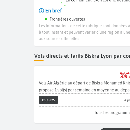
En ce moment, Lyon est une destin
En bref
Frontières ouvertes
Les informations de cette rubrique sont données à 
à tout instant et peuvent varier d’une région à un
aux sources officielles.
Vols directs et tarifs Biskra Lyon par 
Vols Air Algérie au départ de Biskra Mohamed Khid
propose 1 vol(s) par semaine en moyenne au départ
BSK-LYS
A pa
Tous les programme