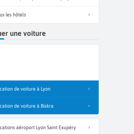
us les hôtels
er une voiture
cation de voiture à Lyon
Un m
cation de voiture à Biskra
cations aéroport Lyon Saint Exupéry