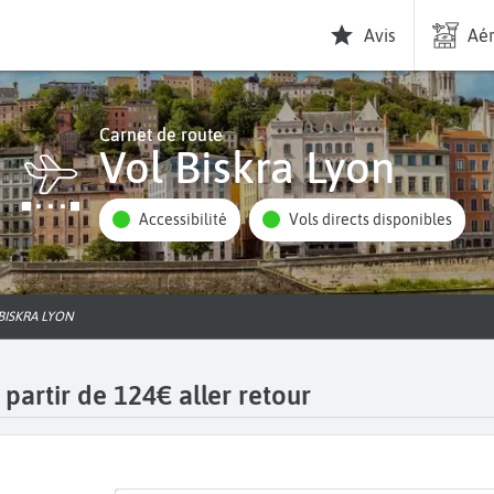
Avis
Aér
Carnet de route
Vol Biskra Lyon
Accessibilité
Vols directs disponibles
 BISKRA LYON
 partir de 124€ aller retour