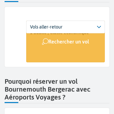
Départ
Dates
Voyageurs | Classe
Vols aller-retour
Bornemouth (BOH)
Dates de votre voyage
1 adulte | Classe économique
Rechercher un vol
Arrivée
Bergerac (EGC)
Pourquoi réserver un vol
Bournemouth Bergerac avec
Aéroports Voyages ?