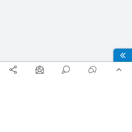
Aéroports
Voyages
Aéroports Voyages est la première plateforme de recherche de services liés au
voyage en avion. Nous vous proposons toutes les destinations, les
programmes de vols et les services disponibles pour votre aéroport : billets
d'avion, locations de voitures, hôtels... Laissez-vous inspirer et profitez d’une