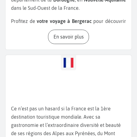
dans le Sud-Ouest de la France.
Profitez de
votre voyage à Bergerac
pour découvrir
le
Château de Lanquais
. Construit par les fondateurs
En savoir plus
du Louvre, il est possible d’y faire une visite guidée.
Le château organise chaque année une journée
médiévale en juillet. Le
Château de Biron
, quant à
lui, est labellisé « Site majeur d’Aquitaine » avec des
animations, des marchés gourmands nocturnes l’été
ainsi que des expositions d’art contemporain toute
l’année. Enfin, le
Château de Monbazillac
est situé
au cœur d’un vignoble qui porte le même nom.
Depuis son sommet, admirez une vue à couper le
Ce n’est pas un hasard si la France est la 1ère
souffle sur la vallée de la Dordogne. Après la visite
destination touristique mondiale. Avec sa
du château, dégustez gratuitement du vin
gastronomie et l’extraordinaire diversité et beauté
Monbazillac. Ne manquez pas non plus de visiter le
de ses régions des Alpes aux Pyrénées, du Mont
Château de Duras
, un autre site historique de la