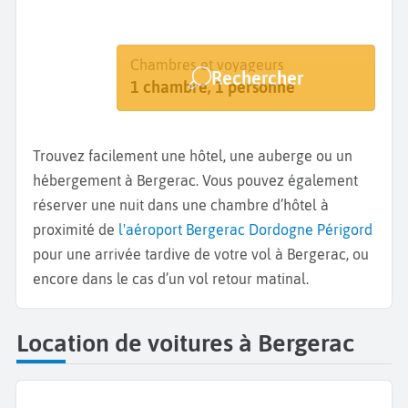
Destination
Dates
Chambres et voyageurs
Rechercher
Bergerac
Dates de votre séjour
1 chambre, 1 personne
Trouvez facilement une hôtel, une auberge ou un
hébergement à Bergerac. Vous pouvez également
réserver une nuit dans une chambre d’hôtel à
proximité de
l'aéroport Bergerac Dordogne Périgord
pour une arrivée tardive de votre vol à Bergerac, ou
encore dans le cas d’un vol retour matinal.
Location de voitures à Bergerac