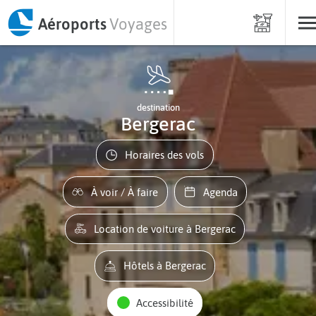
Aéroports
Voyages
destination
Bergerac
Horaires des vols
À voir / À faire
Agenda
Location de voiture à Bergerac
Hôtels à Bergerac
Accessibilité