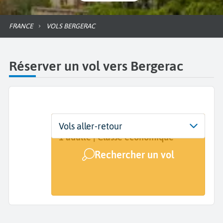
FRANCE
VOLS BERGERAC
Réserver un vol vers Bergerac
Départ
Dates
Voyageurs | Classe
Vols aller-retour
De...
Dates de votre voyage
1 adulte | Classe économique
Rechercher un vol
Arrivée
Bergerac (EGC)