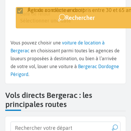
Retour au même endroit
Âge du conducteur compris entre 30 et 65 an
Lieu de retrait
Date de retrait
Date de retour
Rechercher
Bergerac
Sélectionner une date
Sélectionner une date
Vous pouvez choisir une
voiture de location à
Bergerac
en choisissant parmi toutes les agences de
loueurs proposées à destination, ou bien à l’arrivée
de votre vol, louer une voiture à
Bergerac Dordogne
Périgord
.
Vols directs Bergerac : les
principales routes