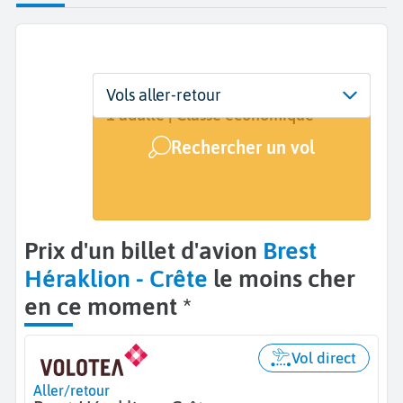
Départ
Dates
Voyageurs | Classe
Vols aller-retour
Brest (BES)
25 août - 8 sept.
1 adulte | Classe économique
Rechercher un vol
Arrivée
Héraklion (HER)
Prix d'un billet d'avion
Brest
Héraklion - Crête
le moins cher
en ce moment *
Vol direct
Aller/retour