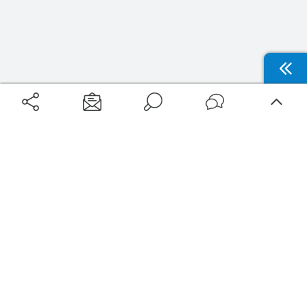
Aéroports
Voyages
Aéroports Voyages est la première plateforme de recherche de services liés au
voyage en avion. Nous vous proposons toutes les destinations, les
programmes de vols et les services disponibles pour votre aéroport : billets
d'avion, locations de voitures, hôtels... Laissez-vous inspirer et profitez d’une
expérience de voyage unique au meilleur prix !