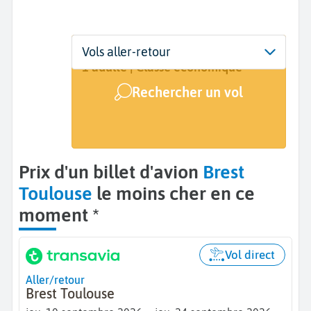
Départ
Dates
Voyageurs | Classe
Vols aller-retour
Brest (BES)
10 sept. - 24 sept.
1 adulte | Classe économique
Rechercher un vol
Arrivée
Toulouse (TLS)
Prix d'un billet d'avion
Brest
Toulouse
le moins cher en ce
moment *
Vol direct
Aller/retour
Brest Toulouse