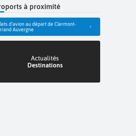
oports à proximité
llets d’avion au départ de Clermont-
rrand Auvergne
Actualités
Destinations