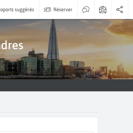
oports suggérés
Réserver
ndres