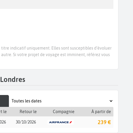
titre indicatif uniquement. Elles sont susceptibles d’évoluer
e autre. Si votre projet de voyage est imminent, référez vous
 Londres
t le
Retour le
Compagnie
À partir de
239 €
026
30/10/2026