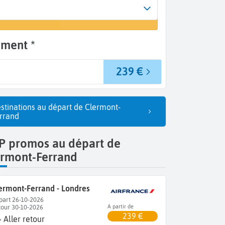
vée
 vol
dres (LON)
oment *
239 €
stinations au départ de Clermont-
rrand
P promos au départ de
ermont-Ferrand
ermont-Ferrand - Londres
part 26-10-2026
tour 30-10-2026
A partir de
239 €
Aller retour