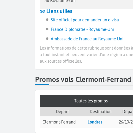
au Royaume-Uni.
Liens utiles
Site officiel pour demander un e-visa
France Diplomatie - Royaume-Uni
Ambassade de France au Royaume Uni
Les informations de cette rubrique sont données à 
à tout instant et peuvent varier d’une région à un
aux sources officielles.
Promos vols Clermont-Ferrand
Toutes les promos
Départ
Destination
Dépar
Clermont-Ferrand
Londres
26/10/2