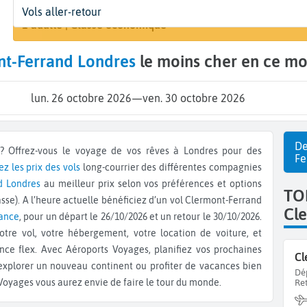
Départ
Dates
Voyageurs | Classe
Arri
Vols aller-retour
Rechercher un
Clermont-Ferrand (CFE)
26 oct. - 30 oct.
1 adulte | Classe économique
Lon
nt-Ferrand Londres
le moins cher en ce m
lun. 26 octobre 2026
—
ven. 30 octobre 2026
De
Fe
 les prix des vols
long-courrier des différentes compagnies
d
Londres
au meilleur prix selon vos préférences et options
TO
sse). A l’heure actuelle bénéficiez d’un vol Clermont-Ferrand
Cl
rance
, pour un départ le 26/10/2026 et un retour le 30/10/2026.
otre vol, votre hébergement, votre location de voiture, et
ce flex. Avec Aéroports Voyages, planifiez vos prochaines
Cl
 explorer un nouveau continent ou profiter de vacances bien
Dé
 Voyages vous aurez envie de faire le tour du monde.
Re