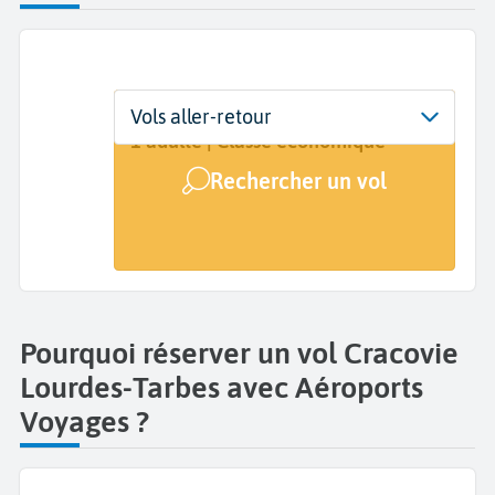
Départ
Dates
Voyageurs | Classe
Vols aller-retour
Cracovie (KRK)
Dates de votre voyage
1 adulte | Classe économique
Rechercher un vol
Arrivée
Lourdes-Tarbes (LDE)
Pourquoi réserver un vol Cracovie
Lourdes-Tarbes avec Aéroports
Voyages ?