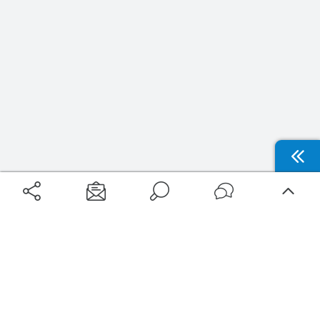
Aéroports
Voyages
Aéroports Voyages est la première plateforme de recherche de services liés au
voyage en avion. Nous vous proposons toutes les destinations, les