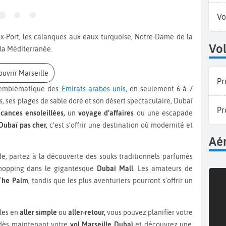
Vo
Vol
 la Méditerranée.
ouvrir Marseille
Pr
é emblématique des
Émirats arabes unis
, en seulement 6 à 7
tes, ses plages de sable doré et son désert spectaculaire, Dubaï
Pr
cances ensoleillées,
un
voyage d’affaires
ou une escapade
Dubaï pas cher,
c’est s’offrir une destination où modernité et
Aér
e, partez à la découverte des souks traditionnels parfumés
 shopping dans le gigantesque
Dubaï Mall
. Les amateurs de
The Palm
, tandis que les plus aventuriers pourront s’offrir un
bles en
aller simple
ou
aller-retour,
vous pouvez planifier votre
 dès maintenant votre
vol Marseille Dubaï
et découvrez une