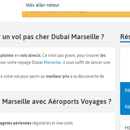
Départ
Dates
Voyageurs | Classe
Vols aller-retour
Rechercher
Dubai (DXB)
Dates de votre voyage
1 adulte | Classe économique
un vol pas cher Dubai Marseille ?
Rés
xploitée
en
vols directs
. Ce n'est pas grave, pour trouver
les
our votre voyage Dubai
Marseille
, il vous suffit de lancer une
z votre vol pour partir au
meilleur prix
à la découverte de
Ré
 Marseille avec Aéroports Voyages ?
Ré
pagnies aériennes
régulières et low costs
Hô