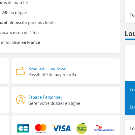
hers
du marché
 -24h du départ
To
mant
plébiscité par nos clients
Lou
vacances ou en 4 fois
et localisé
en France
Besoin de souplesse
Possibilité de payer en 4x
Lo
Espace Personnel
Gérer votre dossier en ligne
Lo
Lo