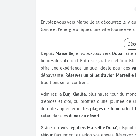
Envolez-vous vers Marseille et découvrez le Vieux-Port, les calanques aux eaux turquoise, Notre-Dame de la
Garde et l’énergie unique d’une ville tournée vers
Déc
Depuis
Marseille
, envolez-vous vers
Dubaï
, cit
heures de vol direct. Entre ses gratte-ciel futuris
offre une expérience unique, idéale pour des
va
dépaysante.
Réserver un billet d’avion Marseille 
traditions se rencontrent.
Admirez la
Burj Khalifa
, plus haute tour du mond
d’épices et d’or, ou profitez d’une journée de
détente apprécieront les
plages de Jumeirah
et
safari
dans les
dunes du désert
.
Grâce aux
vols réguliers Marseille Dubaï
, disponi
séjour
facilement et selon vos envies. Réservez