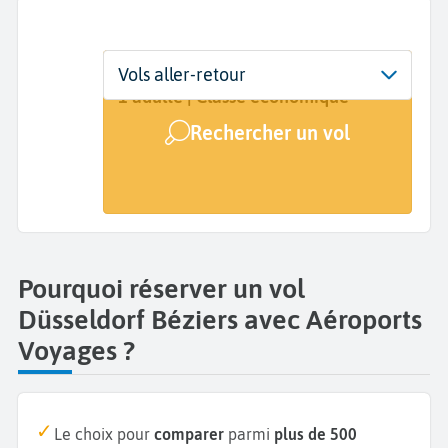
Départ
Dates
Voyageurs | Classe
Vols aller-retour
Düsseldorf (DUS)
Dates de votre voyage
1 adulte | Classe économique
Rechercher un vol
Arrivée
Béziers (BZR)
Pourquoi réserver un vol
Düsseldorf Béziers avec Aéroports
Voyages ?
Le choix pour
comparer
parmi
plus de 500