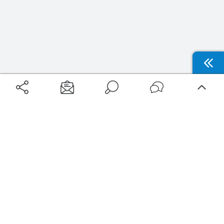
Aéroports
Voyages
Aéroports Voyages est la première plateforme de recherche de services liés au
voyage en avion. Nous vous proposons toutes les destinations, les
programmes de vols et les services disponibles pour votre aéroport : billets
d'avion, locations de voitures, hôtels... Laissez-vous inspirer et profitez d’une
expérience de voyage unique au meilleur prix !