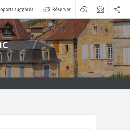
oports suggérés
Réserver
ac