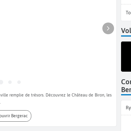
To
Vol
Co
Be
.
Ry
couvrir Bergerac