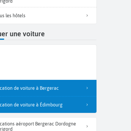
rigord
us les hôtels
er une voiture
cation de voiture à Bergerac
cation de voiture à Édimbourg
cations aéroport Bergerac Dordogne
rigord