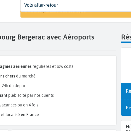
Départ
Dates
Voyageurs | Classe
Vols aller-retour
Rechercher
Édimbourg (EDI)
Dates de votre voyage
1 adulte | Classe économique
bourg Bergerac avec Aéroports
Rés
pagnies aériennes
régulières et low costs
ns chers
du marché
 -24h du départ
Ré
mant
plébiscité par nos clients
vacances ou en 4 fois
Ré
et localisé
en France
Hô