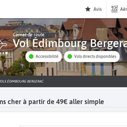
Avis
Aér
Carnet de route
Vol Édimbourg Berger
Accessibilité
Vols directs disponibles
VOLS ÉDIMBOURG BERGERAC
s cher à partir de 49€ aller simple