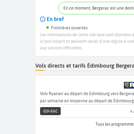
En ce moment, Bergerac est une dest
En bref
Frontières ouvertes
Les informations de cette rubrique sont données à 
à tout instant et peuvent varier d’une région à un
aux sources officielles.
Vols directs et tarifs Édimbourg Berge
Vols Ryanair au départ de Edimbourg vers Bergera
par semaine en moyenne au départ de Édimbourg 
EDI-EGC
A 
Tous les programmes