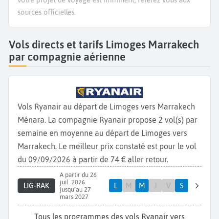
sources officielles.
Vols directs et tarifs Limoges Marrakech
par compagnie aérienne
Vols Ryanair au départ de Limoges vers Marrakech
Ménara. La compagnie Ryanair propose 2 vol(s) par
semaine en moyenne au départ de Limoges vers
Marrakech. Le meilleur prix constaté est pour le vol
du 09/09/2026 à partir de 74 € aller retour.
A partir du 26
juil. 2026
LIG-RAK
L
M
M
J
V
S
jusqu'au 27
mars 2027
Tous les programmes des vols Ryanair vers