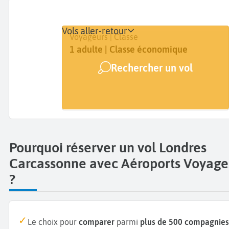
Vols aller-retour
Départ
Dates
Voyageurs | Classe
Londres (LON)
Dates de votre voyage
1 adulte | Classe économique
Rechercher un vol
Arrivée
Carcassonne (CCF)
Pourquoi réserver un vol Londres
Carcassonne avec Aéroports Voyage
?
Le choix pour
comparer
parmi
plus de 500 compagnies