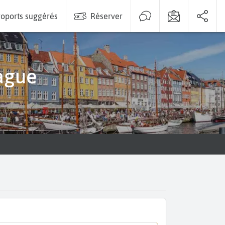
oports suggérés
Réserver
ague