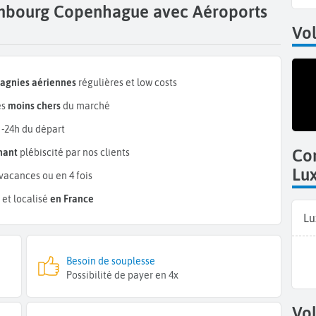
embourg Copenhague avec Aéroports
Vo
pagnies aériennes
régulières et low costs
es
moins chers
du marché
 -24h du départ
Co
mant
plébiscité par nos clients
Lu
vacances ou en 4 fois
et localisé
en France
Lu
Besoin de souplesse
Possibilité de payer en 4x
Vol