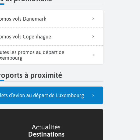
omos vols Danemark
omos vols Copenhague
utes les promos au départ de
xembourg
oports à proximité
llets d’avion au départ de Luxembourg
Actualités
Destinations