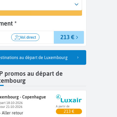
rrivée
n vol
openhague (CPH)
ment *
213 €
Vol direct
stinations au départ de Luxembourg
P promos au départ de
xembourg
xembourg - Copenhague
part 18-10-2026
tour 21-10-2026
A partir de
213 €
Aller retour