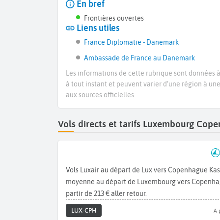
En bref
Frontières ouvertes
Liens utiles
France Diplomatie - Danemark
Ambassade de France au Danemark
Les informations de cette rubrique sont données à 
à tout instant et peuvent varier d’une région à un
aux sources officielles.
Vols directs et tarifs Luxembourg Co
Vols Luxair au départ de Lux vers Copenhague Kas
moyenne au départ de Luxembourg vers Copenhague.
partir de 213 € aller retour.
LUX-CPH
A 