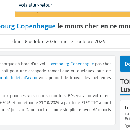
Départ
Dates
Voyageurs | Classe
A
Vols aller-retour
Rechercher u
Luxembourg (LUX)
18 oct. - 21 oct.
1 adulte | Classe économique
C
ourg Copenhague
le moins cher en ce mo
dim. 18 octobre 2026
—
mer. 21 octobre 2026
De
Embarquez à bord d’un vol
Luxembourg
Copenhague
pas cher
e soit pour une escapade romantique ou quelques jours de
ne de billets d’avion
vous permet de trouver les meilleures
TO
Lu
prix pour les vols courts courriers. Réservez un vol direct
/2026 et un retour le 21/10/2026, à partir de 213€ TTC à bord
Lu
otre séjour au Danemark en toute simplicité avec Aéroports
Dé
Re