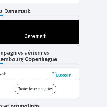
ls Danemark
Danemark
mpagnies aériennes
xembourg Copenhague
xair
Toutes les compagnies
s et promotions