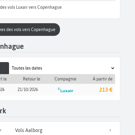
 des vols Luxair vers Copenhague
mes des vols vers Copenhague
enhague
t le
Retour le
Compagnie
À partir de
213 €
026
21/10/2026
rk
Vols Aalborg