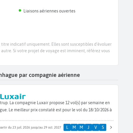
Liaisons aériennes ouvertes
titre indicatif uniquement. Elles sont susceptibles d’évoluer
e autre. Si votre projet de voyage est imminent, référez vous
penhague par compagnie aérienne
trup. La compagnie Luxair propose 12 vol(s) par semaine en
 Le meilleur prix constaté est pour le vol du 18/10/2026 à
L
M
M
J
V
S
partir du 23 juil. 2026 jusqu'au 29 oct. 2027