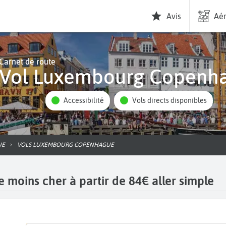
Avis
Aér
Carnet de route
Vol Luxembourg Copenh
Accessibilité
Vols directs disponibles
UE
VOLS LUXEMBOURG COPENHAGUE
moins cher à partir de 84€ aller simple