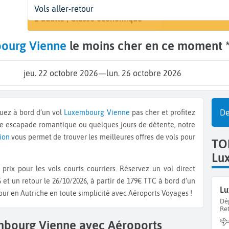
Départ
Dates
Voyageurs | Classe
A
Vols aller-retour
Rechercher 
Luxembourg (LUX)
22 oct. - 26 oct.
1 adulte | Classe économique
V
ourg Vienne
le moins cher en ce moment 
jeu. 22 octobre 2026
—
lun. 26 octobre 2026
De
quez à bord d’un vol
Luxembourg
Vienne
pas cher et profitez
ne escapade romantique ou quelques jours de détente, notre
vion
vous permet de trouver les meilleures offres de vols pour
TO
Lu
prix pour les vols courts courriers. Réservez un vol direct
 et un retour le 26/10/2026, à partir de 179€ TTC à bord d’un
Lu
jour en Autriche en toute simplicité avec Aéroports Voyages !
Dé
Re
mbourg Vienne avec Aéroports