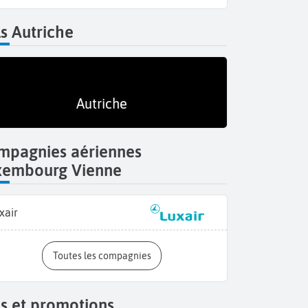
s Autriche
Autriche
mpagnies aériennes
xembourg Vienne
xair
Toutes les compagnies
s et promotions