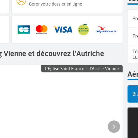
Gérer votre dossier en ligne
Pr
Pr
To
 Vienne et découvrez l'Autriche
Lu
L'Église Saint François d'Assise-Vienne
Aér
Bi