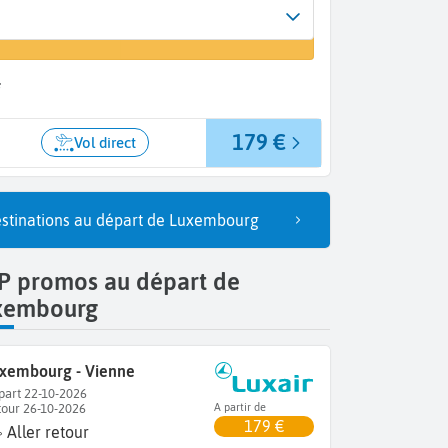
rrivée
un vol
ienne (VIE)
*
179 €
Vol direct
stinations au départ de Luxembourg
P promos au départ de
xembourg
xembourg - Vienne
part 22-10-2026
tour 26-10-2026
A partir de
179 €
Aller retour