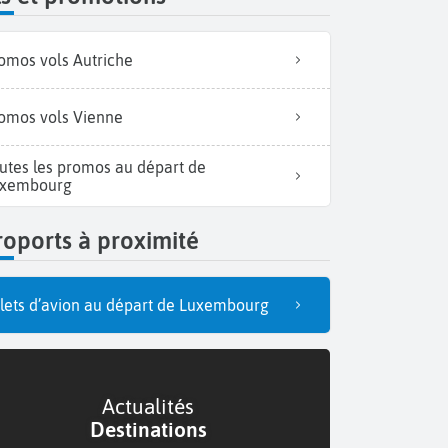
omos vols Autriche
omos vols Vienne
utes les promos au départ de
xembourg
Promeneurs faisant un tour
oports à proximité
llets d’avion au départ de Luxembourg
Actualités
Destinations