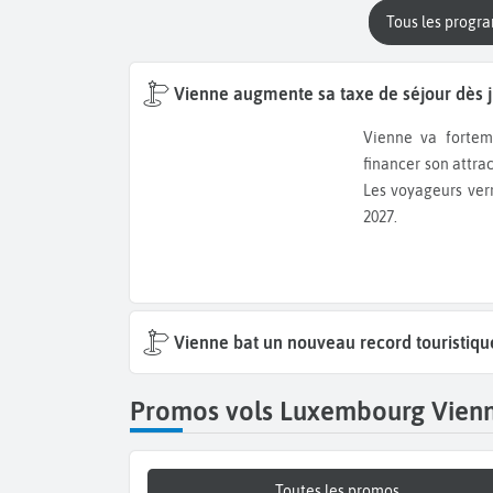
Tous les progr
Vienne augmente sa taxe de séjour dès j
Vienne va fortement relever sa taxe de séjour. La ville autrichienne veut
financer son attrac
Les voyageurs verr
2027.
Vienne bat un nouveau record touristiq
Promos vols Luxembourg Vien
Toutes les promos