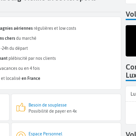
Vol
pagnies aériennes
régulières et low costs
ns chers
du marché
 -24h du départ
mant
plébiscité par nos clients
Co
vacances ou en 4 fois
Lu
et localisé
en France
Lu
Besoin de souplesse
Possibilité de payer en 4x
Vol
Espace Personnel