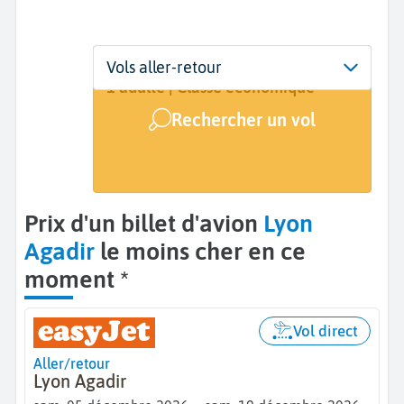
Départ
Dates
Voyageurs | Classe
Vols aller-retour
Lyon (LYS)
Dates de votre voyage
1 adulte | Classe économique
Rechercher un vol
Arrivée
Agadir (AGA)
Prix d'un billet d'avion
Lyon
Agadir
le moins cher en ce
moment *
Vol direct
Aller/retour
Lyon Agadir