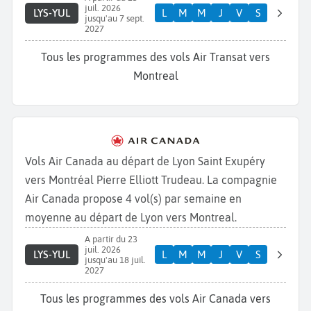
juil. 2026
LYS-YUL
L
M
M
J
V
S
jusqu'au 7 sept.
2027
Tous les programmes des vols Air Transat vers
Montreal
Vols Air Canada au départ de Lyon Saint Exupéry
vers Montréal Pierre Elliott Trudeau. La compagnie
Air Canada propose 4 vol(s) par semaine en
moyenne au départ de Lyon vers Montreal.
A partir du 23
juil. 2026
LYS-YUL
L
M
M
J
V
S
jusqu'au 18 juil.
2027
Tous les programmes des vols Air Canada vers