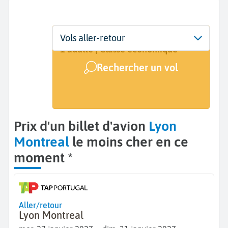
Départ
Dates
Voyageurs | Classe
Vols aller-retour
Lyon (LYS)
27 janv. - 31 janv.
1 adulte | Classe économique
Rechercher un vol
Arrivée
Montreal (YMQ)
Prix d'un billet d'avion
Lyon
Montreal
le moins cher en ce
moment *
Aller/retour
Lyon Montreal