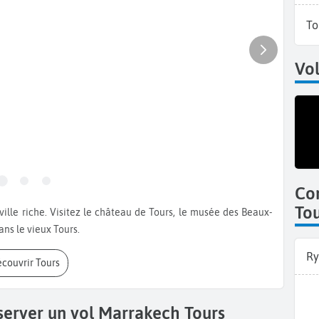
To
Vol
Co
To
ans le vieux Tours.
Ry
Découvrir Tours
server un vol Marrakech Tours