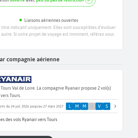
nation
ouverte
avec
peu ou pas de restriction
Liaisons aériennes ouvertes
titre indicatif uniquement. Elles sont susceptibles d’évoluer
e autre. Si votre projet de voyage est imminent, référez vous
 par compagnie aérienne
Tours Val de Loire. La compagnie Ryanair propose 2 vol(s)
vers Tours.
L
M
M
J
V
S
rtir du 24 juil. 2026 jusqu'au 27 mars 2027
es des vols Ryanair vers Tours