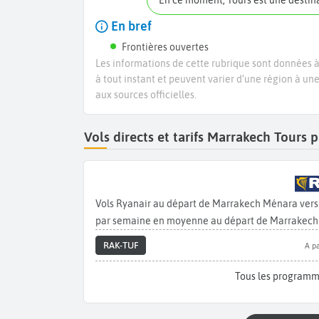
En ce moment, Tours est une desti
En bref
Frontières ouvertes
Les informations de cette rubrique sont données à 
à tout instant et peuvent varier d’une région à un
aux sources officielles.
Vols directs et tarifs Marrakech Tours
Vols Ryanair au départ de Marrakech Ménara vers 
par semaine en moyenne au départ de Marrakech 
RAK-TUF
A pa
Tous les programm