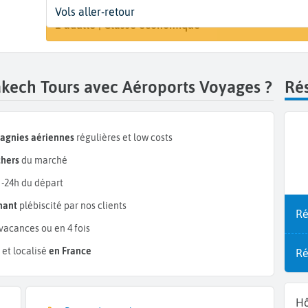
Départ
Dates
Voyageurs | Classe
Vols aller-retour
Rechercher 
Marrakech (RAK)
Dates de votre voyage
1 adulte | Classe économique
akech Tours avec Aéroports Voyages ?
Rés
pagnies aériennes
régulières et low costs
chers
du marché
 -24h du départ
mant
plébiscité par nos clients
Ré
vacances ou en 4 fois
et localisé
en France
Ré
Hô