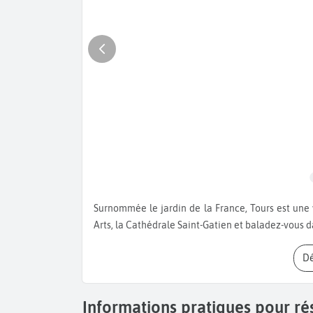
Surnommée le jardin de la France, Tours est une ville riche. Visitez le château de Tours, le musée des Beaux-
Arts, la Cathédrale Saint-Gatien et baladez-vous d
Informations pratiques pour ré