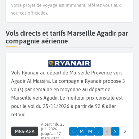
votre projet de voyage est imminent, référez vous aux
sources officielles.
Vols directs et tarifs Marseille Agadir par
compagnie aérienne
Vols Ryanair au départ de Marseille Provence vers
Agadir Al Massira. La compagnie Ryanair propose 3
vol(s) par semaine en moyenne au départ de
Marseille vers Agadir. Le meilleur prix constaté est
pour le vol du 25/11/2026 à partir de 92 € aller
retour.
A partir du 25
juil. 2026
MRS-AGA
L
M
M
J
V
S
jusqu'au 27
mars 2027