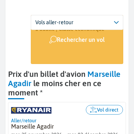
Départ
Dates
Voyageurs | Classe
Vols aller-retour
Marseille (MRS)
Dates de votre voyage
1 adulte | Classe économique
Rechercher un vol
Arrivée
Agadir (AGA)
Prix d'un billet d'avion
Marseille
Agadir
le moins cher en ce
moment *
Vol direct
Aller/retour
Marseille Agadir