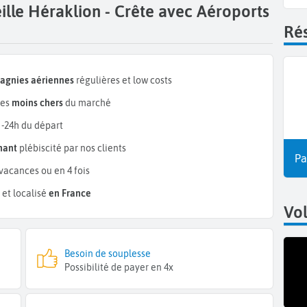
ille Héraklion - Crête avec Aéroports
Rés
pagnies aériennes
régulières et low costs
les
moins chers
du marché
 -24h du départ
mant
plébiscité par nos clients
Pa
vacances ou en 4 fois
et localisé
en France
Vo
Besoin de souplesse
Possibilité de payer en 4x