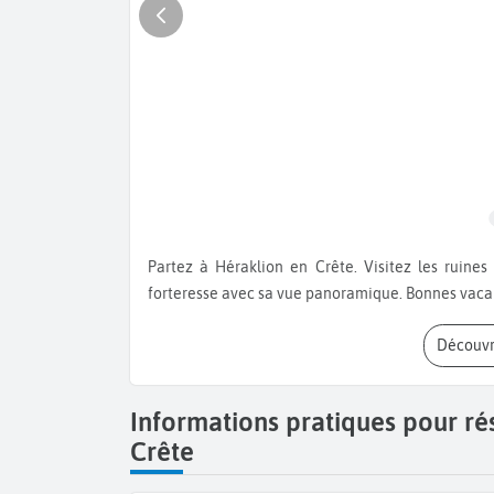
Partez à Héraklion en Crête. Visitez les ruines de Knossos et le palais du roi Minos. Ne manquez pas la
forteresse avec sa vue panoramique. Bonnes vacan
Découvr
Informations pratiques pour rés
Crête