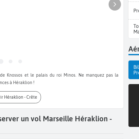
Pr
To
Ma
Aér
Bi
Pr
ces à Héraklion !
ir Héraklion - Crête
erver un vol Marseille Héraklion -