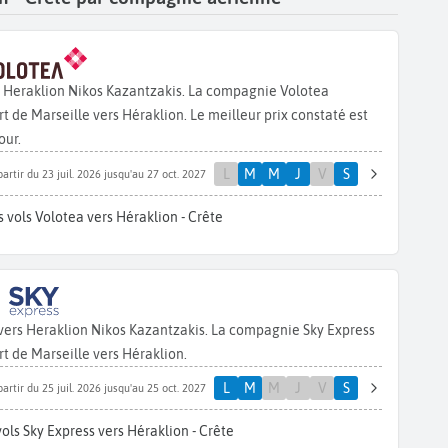
s Heraklion Nikos Kazantzakis. La compagnie Volotea
 de Marseille vers Héraklion. Le meilleur prix constaté est
our.
L
M
M
J
V
S
partir du 23 juil. 2026 jusqu'au 27 oct. 2027
 vols Volotea vers Héraklion - Crête
 vers Heraklion Nikos Kazantzakis. La compagnie Sky Express
t de Marseille vers Héraklion.
L
M
M
J
V
S
partir du 25 juil. 2026 jusqu'au 25 oct. 2027
ols Sky Express vers Héraklion - Crête