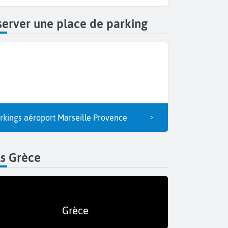
erver une place de parking
rkings aéroport Marseille Provence
ls Grèce
Grèce