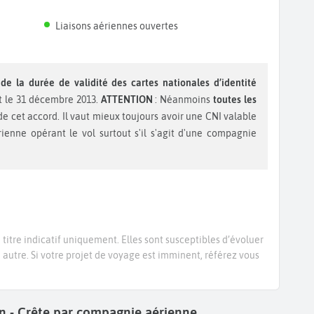
Liaisons aériennes ouvertes
de la durée de validité des cartes nationales d’identité
et le 31 décembre 2013.
ATTENTION
: Néanmoins
toutes les
e cet accord. Il vaut mieux toujours avoir une CNI valable
enne opérant le vol surtout s'il s'agit d'une compagnie
titre indicatif uniquement. Elles sont susceptibles d’évoluer
e autre. Si votre projet de voyage est imminent, référez vous
ion - Crête par compagnie aérienne