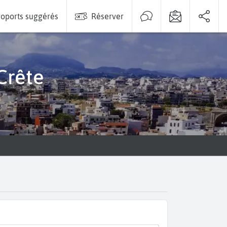
oports suggérés
Réserver
 Crête