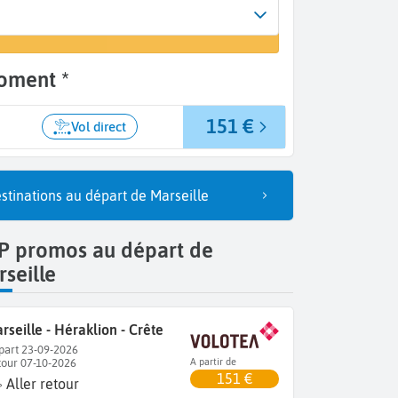
Arrivée
 un vol
Héraklion (HER)
oment *
151 €
Vol direct
stinations au départ de Marseille
P promos au départ de
seille
rseille - Héraklion - Crête
part 23-09-2026
tour 07-10-2026
A partir de
151 €
Aller retour