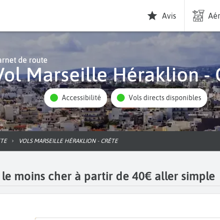
Avis
Aér
rnet de route
Vol Marseille Héraklion -
Accessibilité
Vols directs disponibles
ÊTE
VOLS MARSEILLE HÉRAKLION - CRÊTE
 le moins cher à partir de 40€ aller simple