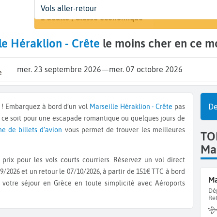
Départ
Dates
Voyageurs | Classe
Vols aller-retour
Rechercher
Marseille (MRS)
23 sept. - 7 oct.
1 adulte | Classe économique
le Héraklion - Crête
le moins cher en ce m
mer. 23 septembre 2026
—
mer. 07 octobre 2026
e
De
te ! Embarquez à bord d’un vol
Marseille
Héraklion - Crête
pas
e ce soit pour une escapade romantique ou quelques jours de
ne de billets d’avion
vous permet de trouver les meilleures
TO
Mar
prix pour les vols courts courriers. Réservez un vol direct
9/2026 et un retour le 07/10/2026, à partir de 151€ TTC à bord
Ma
 votre séjour en Grèce en toute simplicité avec Aéroports
Dé
Re