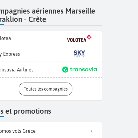
mpagnies aériennes Marseille
aklion - Crête
lotea
y Express
ansavia Airlines
La Cathédrale Agios Mi
Toutes les compagnies
s et promotions
omos vols Grèce