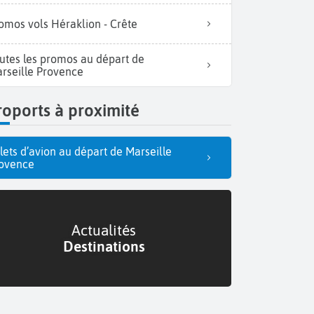
omos vols Héraklion - Crête
utes les promos au départ de
rseille Provence
oports à proximité
llets d’avion au départ de Marseille
ovence
Actualités
Destinations