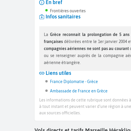
En bref
Frontières ouvertes
Infos sanitaires
La
Grèce reconnait la prolongation de 5 ans
françaises
délivrées entre le 1er janvier 2004 
compagnies aériennes ne sont pas au courant
d
ou se renseigner auprès de la compagnie aéri
aérienne étrangère.
Liens utiles
France Diplomatie - Grèce
Ambassade de France en Grèce
Les informations de cette rubrique sont données à 
à tout instant et peuvent varier d’une région à un
aux sources officielles.
Vols directs et tarifs Marseille Hérakl