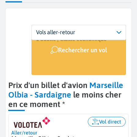
Départ
Dates
Voyageurs | Classe
Vols aller-retour
Marseille (MRS)
8 sept. - 14 sept.
1 adulte | Classe économique
Rechercher un vol
Arrivée
Olbia (OLB)
Prix d'un billet d'avion
Marseille
Olbia - Sardaigne
le moins cher
en ce moment *
Vol direct
Aller/retour