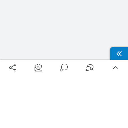
Aéroports
Voyages
Aéroports Voyages est la première plateforme de recherche de services liés au
voyage en avion. Nous vous proposons toutes les destinations, les
programmes de vols et les services disponibles pour votre aéroport : billets
d'avion, locations de voitures, hôtels... Laissez-vous inspirer et profitez d’une