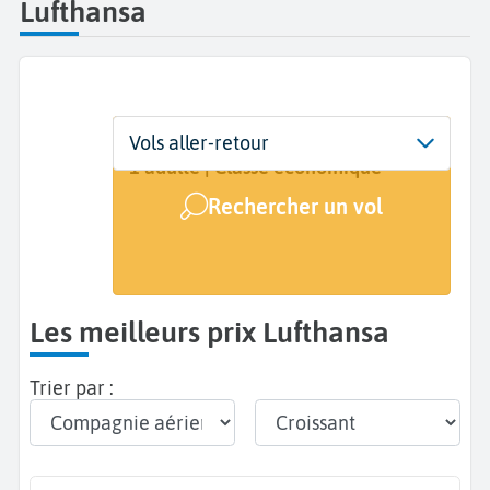
Lufthansa
Départ
Dates
Voyageurs | Classe
Vols aller-retour
De...
Dates de votre voyage
1 adulte | Classe économique
Rechercher un vol
Arrivée
A...
Les meilleurs prix Lufthansa
Trier par :