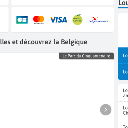
Lou
lles et découvrez la Belgique
Lo
Le Parc du Cinquantenaire
Lo
Lo
Z
Lo
Ch
To