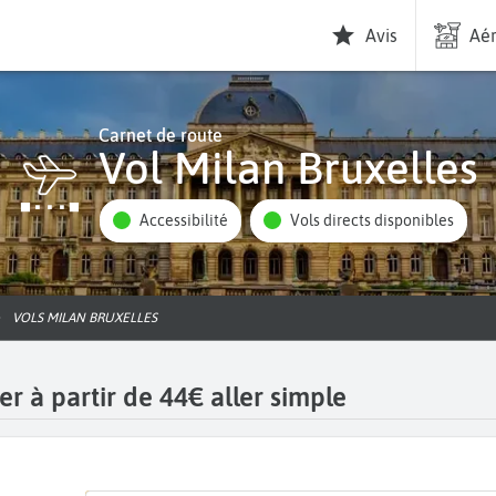
Avis
Aér
Carnet de route
Vol Milan Bruxelles
Accessibilité
Vols directs disponibles
VOLS MILAN BRUXELLES
er à partir de 44€ aller simple