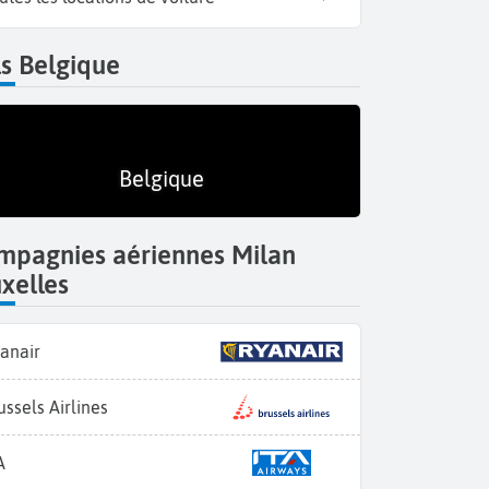
s Belgique
Belgique
mpagnies aériennes Milan
xelles
anair
ussels Airlines
A