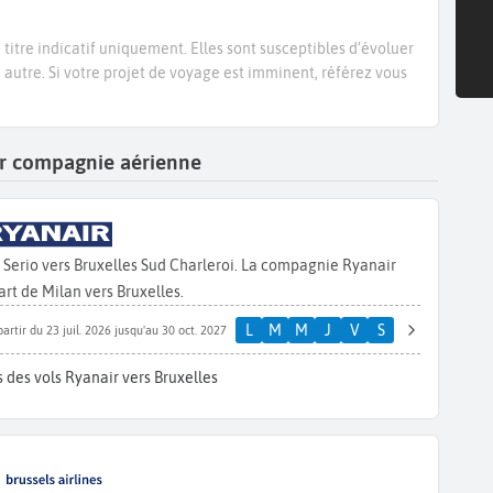
titre indicatif uniquement. Elles sont susceptibles d’évoluer
e autre. Si votre projet de voyage est imminent, référez vous
par compagnie aérienne
 Serio vers Bruxelles Sud Charleroi. La compagnie Ryanair
rt de Milan vers Bruxelles.
L
M
M
J
V
S
partir du 23 juil. 2026 jusqu'au 30 oct. 2027
 des vols Ryanair vers Bruxelles