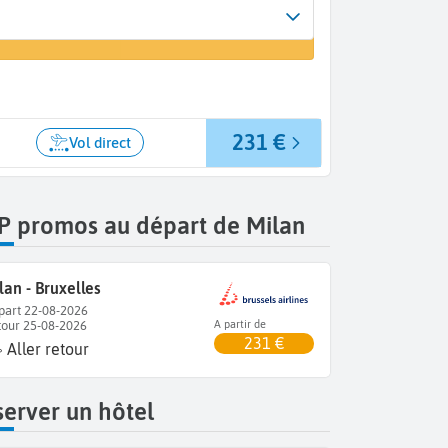
Arrivée
 un vol
Bruxelles (BRU)
231 €
Vol direct
P promos au départ de Milan
lan - Bruxelles
part 22-08-2026
tour 25-08-2026
A partir de
231 €
Aller retour
erver un hôtel