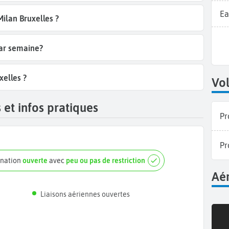
Ea
Milan Bruxelles ?
par semaine?
xelles ?
Vol
 et infos pratiques
Pr
Pr
ination
ouverte
avec
peu ou pas de restriction
Aér
Liaisons aériennes ouvertes