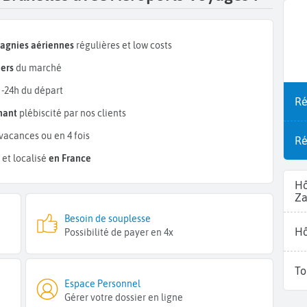
pagnies aériennes
régulières et low costs
ers
du marché
 -24h du départ
Ré
mant
plébiscité par nos clients
vacances ou en 4 fois
Ré
et localisé
en France
Hô
Z
Besoin de souplesse
Hô
Possibilité de payer en 4x
To
Espace Personnel
Gérer votre dossier en ligne