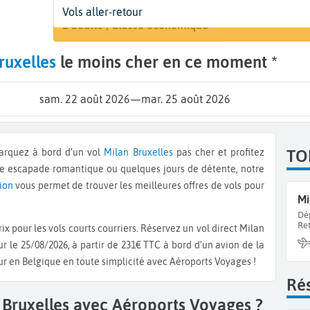
Départ
Dates
Voyageurs | Classe
Vols aller-retour
Rechercher
Milan (MIL)
Dates de votre voyage
1 adulte | Classe économique
ruxelles
le moins cher en ce moment *
sam. 22 août 2026
—
mar. 25 août 2026
barquez à bord d’un vol
Milan
Bruxelles
pas cher et profitez
TO
ne escapade romantique ou quelques jours de détente, notre
vion
vous permet de trouver les meilleures offres de vols pour
Mi
Dé
Re
x pour les vols courts courriers. Réservez un vol direct
Milan
r le 25/08/2026, à partir de 231€ TTC à bord d’un avion de la
ur en Belgique en toute simplicité avec Aéroports Voyages !
Rés
 Bruxelles avec Aéroports Voyages ?