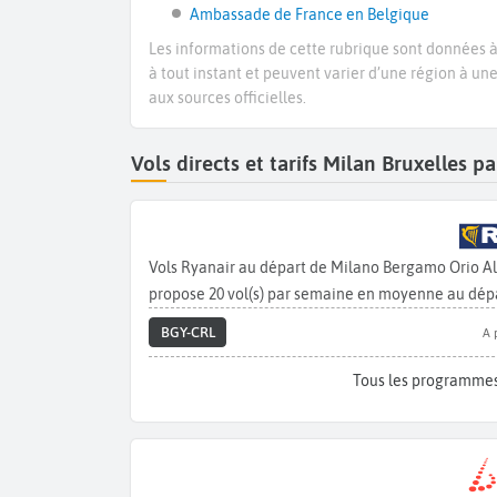
Ambassade de France en Belgique
Les informations de cette rubrique sont données à 
à tout instant et peuvent varier d’une région à un
aux sources officielles.
Vols directs et tarifs Milan Bruxelles 
Vols Ryanair au départ de Milano Bergamo Orio Al
propose 20 vol(s) par semaine en moyenne au dépa
BGY-CRL
A 
Tous les programmes